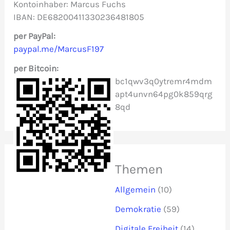
n
Kontoinhaber: Marcus Fuchs
IBAN: DE68200411330236481805
a
c
per PayPal:
paypal.me/MarcusF197
h
per Bitcoin:
:
bc1qwv3q0ytremr4mdm
apt4unvn64pg0k859qrg
8qd
Themen
Allgemein
(10)
Demokratie
(59)
Digitale Freiheit
(14)