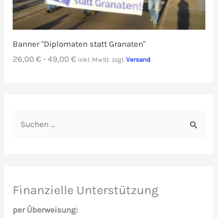
Banner "Diplomaten statt Granaten"
26,00
€
-
49,00
€
inkl. MwSt.
zzgl.
Versand
S
u
c
h
e
Finanzielle Unterstützung
n
per Überweisung: