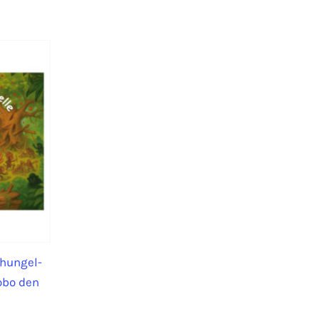
chungel-
obo den