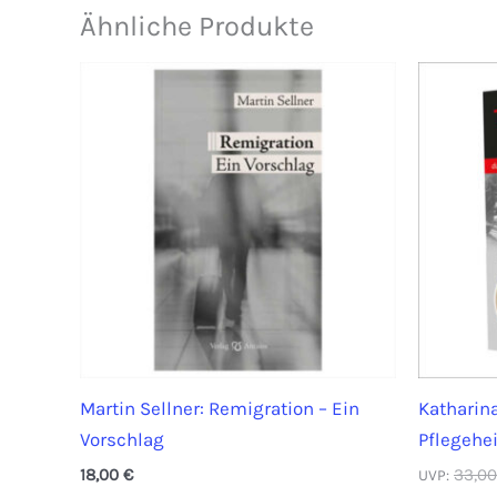
Ähnliche Produkte
Martin Sellner: Remigration – Ein
Katharina
Vorschlag
Pflegehe
18,00
€
33,0
UVP: