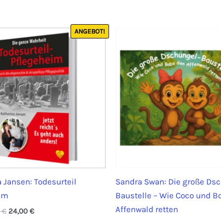
ANGEBOT!
 Jansen: Todesurteil
Sandra Swan: Die große Ds
im
Baustelle – Wie Coco und B
Affenwald retten
Ursprünglicher
Aktueller
0
€
24,00
€
Preis
Preis