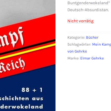
Buntgenderwokeland“ b
Deutsch-Absurdistan.
Nicht vorrätig
Kategorie:
Bücher
Schlagwörter:
Mein Kamp
von Gehrke
Marke:
Elmar Gehrke