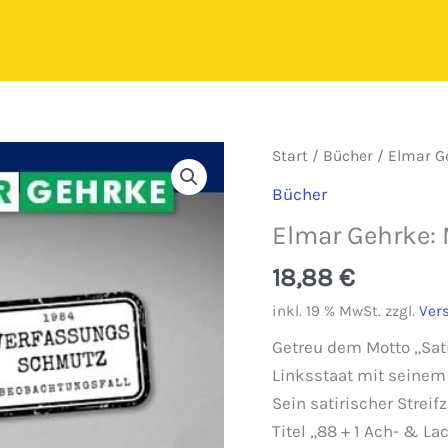
Start
/
Bücher
/ Elmar G
Bücher
Elmar Gehrke:
18,88
€
inkl. 19 % MwSt.
zzgl.
Ver
Getreu dem Motto „Sat
Linksstaat mit seinem
Sein satirischer Strei
Titel „88 + 1 Ach- & 