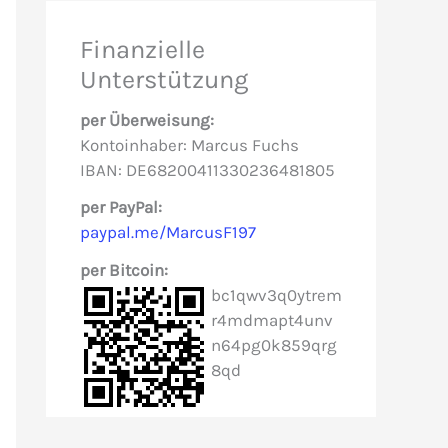
e
Finanzielle
n
Unterstützung
n
per Überweisung:
a
Kontoinhaber: Marcus Fuchs
c
IBAN: DE68200411330236481805
h
per PayPal:
paypal.me/MarcusF197
:
per Bitcoin:
bc1qwv3q0ytrem
r4mdmapt4unv
n64pg0k859qrg
8qd