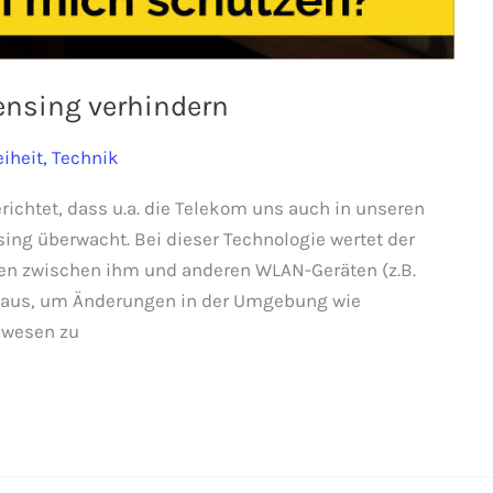
nsing verhindern
eiheit
,
Technik
ichtet, dass u.a. die Telekom uns auch in unseren
ing überwacht. Bei dieser Technologie wertet der
n zwischen ihm und anderen WLAN-Geräten (z.B.
KI aus, um Änderungen in der Umgebung wie
nwesen zu