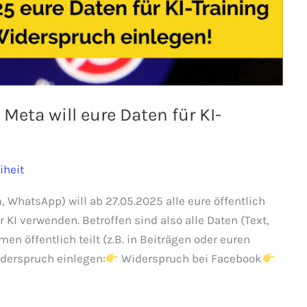
Meta will eure Daten für KI-
iheit
 WhatsApp) will ab 27.05.2025 alle eure öffentlich
 KI verwenden. Betroffen sind also alle Daten (Text,
rmen öffentlich teilt (z.B. in Beiträgen oder euren
iderspruch einlegen:
Widerspruch bei Facebook