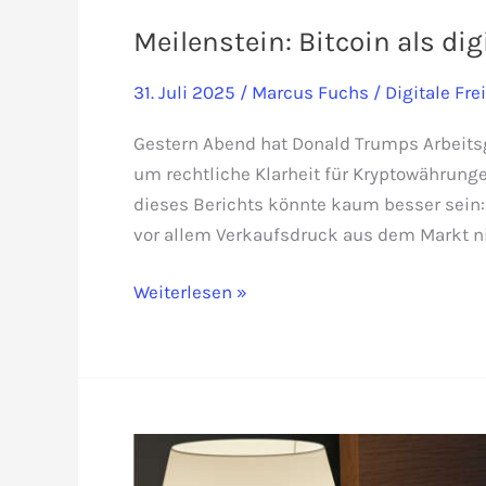
Meilenstein: Bitcoin als di
31. Juli 2025
/
Marcus Fuchs
/
Digitale Fre
Gestern Abend hat Donald Trumps Arbeitsgr
um rechtliche Klarheit für Kryptowährunge
dieses Berichts könnte kaum besser sein:
vor allem Verkaufsdruck aus dem Markt nim
Meilenstein:
Weiterlesen »
Bitcoin
als
digitale
Freiheitswährung