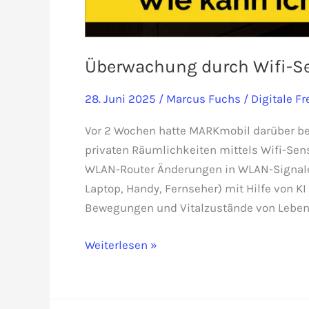
Überwachung durch Wifi-Se
28. Juni 2025
/
Marcus Fuchs
/
Digitale Fr
Vor 2 Wochen hatte MARKmobil darüber ber
privaten Räumlichkeiten mittels Wifi-Sens
WLAN-Router Änderungen in WLAN-Signale
Laptop, Handy, Fernseher) mit Hilfe von 
Bewegungen und Vitalzustände von Lebe
Überwachung
Weiterlesen »
durch
Wifi-
Sensing