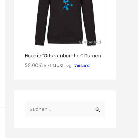
Hoodie "Gitarrenbomber" Damen
59,00
€
inkl. MwSt.
zzgl.
Versand
S
u
c
h