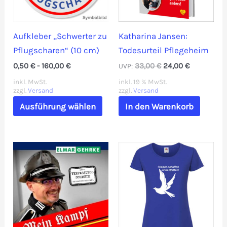
Aufkleber „Schwerter zu
Katharina Jansen:
Pflugscharen“ (10 cm)
Todesurteil Pflegeheim
Ursprünglicher
Aktueller
0,50
€
-
160,00
€
33,00
€
24,00
€
UVP:
Preis
Preis
inkl. MwSt.
inkl. 19 % MwSt.
war:
ist:
zzgl.
Versand
zzgl.
Versand
33,00 €
24,00 €.
Dieses
Ausführung wählen
In den Warenkorb
Produkt
weist
mehrere
Varianten
auf.
Die
Optionen
können
auf