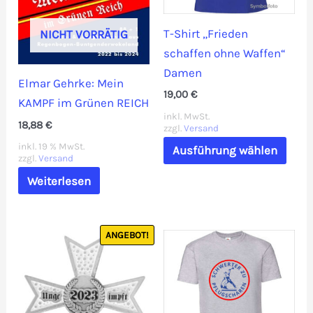
der
T-Shirt „Frieden
NICHT VORRÄTIG
Produktseite
schaffen ohne Waffen“
gewählt
Damen
werden
Elmar Gehrke: Mein
19,00
€
KAMPF im Grünen REICH
inkl. MwSt.
18,88
€
zzgl.
Versand
Dies
inkl. 19 % MwSt.
Ausführung wählen
Prod
zzgl.
Versand
weis
Weiterlesen
mehr
Vari
ANGEBOT!
auf.
Die
Opti
könn