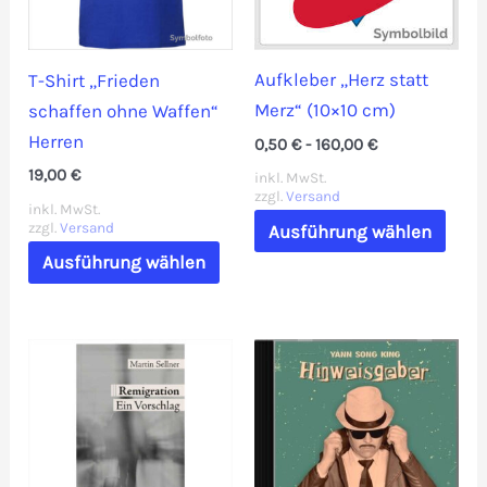
auf
der
Aufkleber „Herz statt
T-Shirt „Frieden
Prod
Merz“ (10×10 cm)
schaffen ohne Waffen“
gewä
Herren
0,50
€
-
160,00
€
werd
19,00
€
inkl. MwSt.
zzgl.
Versand
inkl. MwSt.
Dies
zzgl.
Versand
Ausführung wählen
Prod
Dieses
Ausführung wählen
weis
Produkt
mehr
weist
Vari
mehrere
auf.
Varianten
Die
auf.
Opti
Die
könn
Optionen