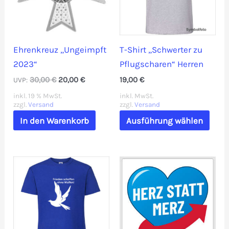
auf
der
Prod
gewä
Ehrenkreuz „Ungeimpft
T-Shirt „Schwerter zu
werd
2023“
Pflugscharen“ Herren
Ursprünglicher
Aktueller
30,00
€
20,00
€
19,00
€
UVP:
Preis
Preis
inkl. 19 % MwSt.
inkl. MwSt.
war:
ist:
zzgl.
Versand
zzgl.
Versand
30,00 €
20,00 €.
Dies
In den Warenkorb
Ausführung wählen
Prod
weis
mehr
Vari
auf.
Die
Opti
könn