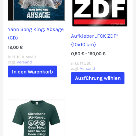
auf
der
Produktseite
Yann Song King: Absage
gewählt
Aufkleber „FCK ZDF“
(CD)
werden
(10×10 cm)
12,00
€
0,50
€
-
160,00
€
inkl. 19 % MwSt.
zzgl.
Versand
inkl. MwSt.
zzgl.
Versand
In den Warenkorb
Dies
Ausführung wählen
Prod
weis
mehr
Vari
auf.
Die
Opti