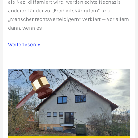
als Nazi diffamiert wird, werden echte Neonazis
anderer Länder zu „Freiheitskämpfern“ und
„Menschenrechtsverteidigern“ verklärt — vor allem
dann, wenn es
Unwürdig:
Weiterlesen »
Kreuzkirche,
Stadt
Dresden
und
Kretschmer
huldigen
dem
Neonazi
Alexei
Nawalny