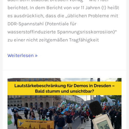
berichtet. In dem Bericht von vor 11 Jahren (!) heißt
es ausdrücklich, dass die „üblichen Probleme mit
DDR-Spannstahl (Potentiale für
wasserstoffinduzierte Spannungsrisskorrosiion)“
zu einer nicht zeitgemäßen Tragfähigkeit
Skandal:
Weiterlesen »
Einsturz
der
Carolabrücke
war
laut
Prüfbericht
vorhersehbar