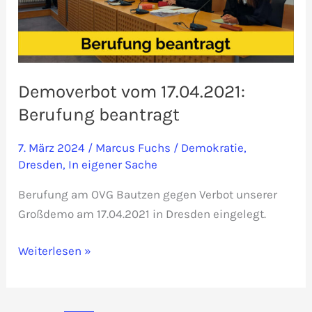
Demoverbot vom 17.04.2021:
Berufung beantragt
7. März 2024
/
Marcus Fuchs
/
Demokratie
,
Dresden
,
In eigener Sache
Berufung am OVG Bautzen gegen Verbot unserer
Großdemo am 17.04.2021 in Dresden eingelegt.
Demoverbot
Weiterlesen »
vom
17.04.2021:
Berufung