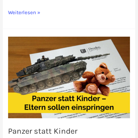
Demos
Weiterlesen »
bald
stumm
und
unsichtbar
in
Dresden?
Panzer statt Kinder