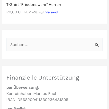
T-Shirt "Friedenswehr" Herren
20,00
€
inkl. MwSt.
zzgl.
Versand
S
u
c
h
e
Finanzielle Unterstützung
n
per Überweisung:
n
Kontoinhaber: Marcus Fuchs
IBAN: DE68200411330236481805
a
c
per PayPal: