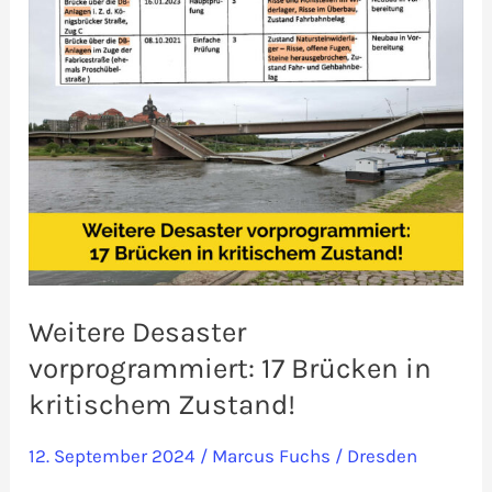
für
Carolabrücke
bluten
Weitere Desaster
vorprogrammiert: 17 Brücken in
kritischem Zustand!
12. September 2024
/
Marcus Fuchs
/
Dresden