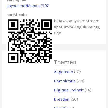
paypal.me/MarcusF197
h
per Bitcoin:
:
bc1qwv3q0ytremr4mdm
apt4unvn64pg0k859qrg
8qd
Themen
Allgemein
(10)
Demokratie
(59)
Digitale Freiheit
(14)
Dresden
(30)