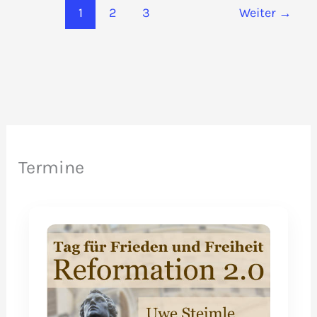
1
2
3
Weiter
→
beantragt
Termine