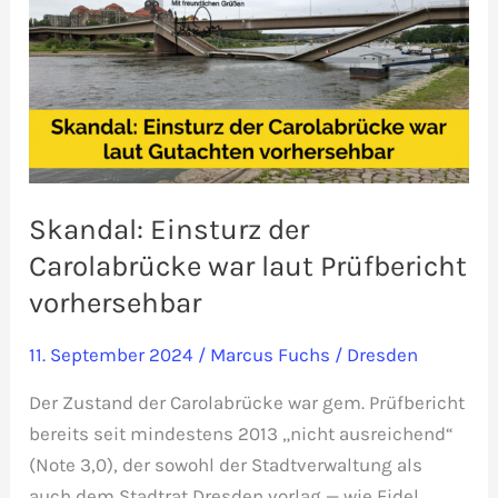
Zustand!
Skandal: Einsturz der
Carolabrücke war laut Prüfbericht
vorhersehbar
11. September 2024
/
Marcus Fuchs
/
Dresden
Der Zustand der Carolabrücke war gem. Prüfbericht
bereits seit mindestens 2013 „nicht ausreichend“
(Note 3,0), der sowohl der Stadtverwaltung als
auch dem Stadtrat Dresden vorlag — wie Fidel