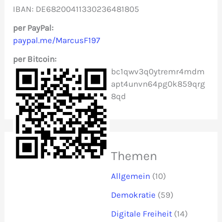
IBAN: DE68200411330236481805
a
c
per PayPal:
paypal.me/MarcusF197
h
per Bitcoin:
:
bc1qwv3q0ytremr4mdm
apt4unvn64pg0k859qrg
8qd
Themen
Allgemein
(10)
Demokratie
(59)
Digitale Freiheit
(14)