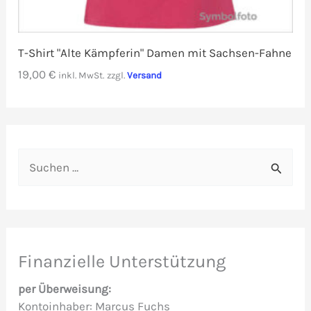
T-Shirt "Alte Kämpferin" Damen mit Sachsen-Fahne
19,00
€
inkl. MwSt.
zzgl.
Versand
S
u
c
h
e
Finanzielle Unterstützung
n
per Überweisung:
n
Kontoinhaber: Marcus Fuchs