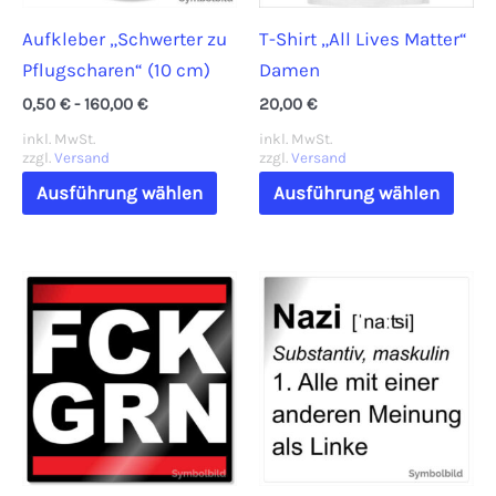
Aufkleber „Schwerter zu
T-Shirt „All Lives Matter“
Pflugscharen“ (10 cm)
Damen
0,50
€
-
160,00
€
20,00
€
inkl. MwSt.
inkl. MwSt.
zzgl.
Versand
zzgl.
Versand
Dieses
Dies
Ausführung wählen
Ausführung wählen
Produkt
Prod
weist
weis
mehrere
mehr
Varianten
Vari
auf.
auf.
Die
Die
Optionen
Opti
können
könn
auf
auf
der
der