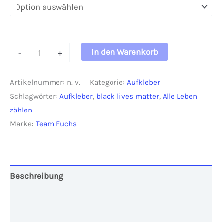
Aufkleber
In den Warenkorb
-
+
"Alle
Laben
Artikelnummer:
n. v.
Kategorie:
Aufkleber
zählen"
Schlagwörter:
Aufkleber
,
black lives matter
,
Alle Leben
(10x10
zählen
cm)
Marke:
Team Fuchs
Menge
Beschreibung
Zusätzliche Informationen
Rezensionen (0)