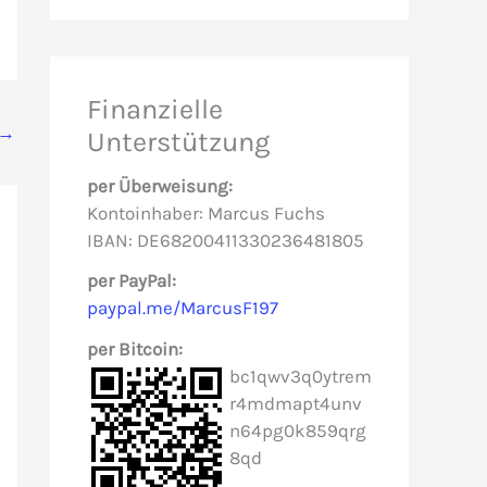
c
h
e
Finanzielle
n
→
Unterstützung
n
per Überweisung:
a
Kontoinhaber: Marcus Fuchs
c
IBAN: DE68200411330236481805
h
per PayPal:
paypal.me/MarcusF197
:
per Bitcoin:
bc1qwv3q0ytrem
r4mdmapt4unv
n64pg0k859qrg
8qd