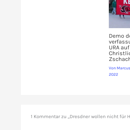
Demo d
verfass
URA auf
Christl
Zschach
Von
Marcus
2022
1 Kommentar zu „Dresdner wollen nicht für H