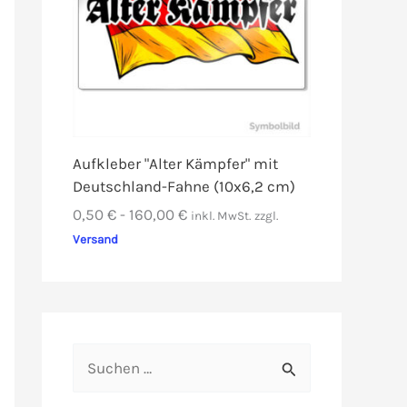
Aufkleber "Alter Kämpfer" mit
Deutschland-Fahne (10x6,2 cm)
0,50
€
-
160,00
€
inkl. MwSt.
zzgl.
Versand
S
u