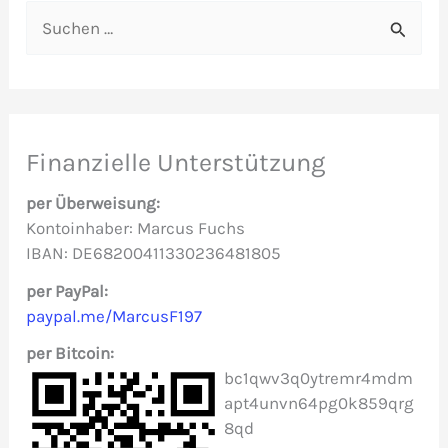
S
u
c
h
e
Finanzielle Unterstützung
n
per Überweisung:
n
Kontoinhaber: Marcus Fuchs
IBAN: DE68200411330236481805
a
c
per PayPal:
paypal.me/MarcusF197
h
per Bitcoin:
:
bc1qwv3q0ytremr4mdm
apt4unvn64pg0k859qrg
8qd