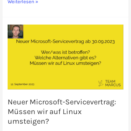
Anleitung:
Weiterlesen »
Wie
sichert
man
Windows
gegen
den
Microsoft-
Servicevertrag
ab?
Neuer Microsoft-Servicevertrag:
Müssen wir auf Linux
umsteigen?