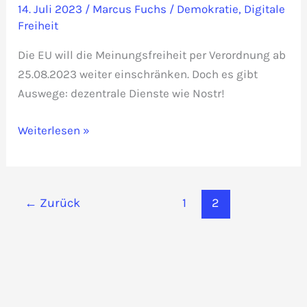
14. Juli 2023
/
Marcus Fuchs
/
Demokratie
,
Digitale
Freiheit
Die EU will die Meinungsfreiheit per Verordnung ab
25.08.2023 weiter einschränken. Doch es gibt
Auswege: dezentrale Dienste wie Nostr!
Ende
Weiterlesen »
der
Meinungsfreiheit
per
←
Zurück
1
2
EU-
Verordnung?
Nicht
mit
Nostr!