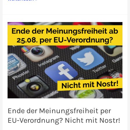
können
wir
uns
gegen
den
Digital
Services
Act
der
EU
wehren?
Ende der Meinungsfreiheit per
EU-Verordnung? Nicht mit Nostr!