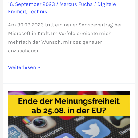
16. September 2023
/
Marcus Fuchs
/
Digitale
Freiheit
,
Technik
Am 30.09.2023 tritt ein neuer Servicevertrag bei
Microsoft in Kraft. Im Vorfeld erreichte mich
mehrfach der Wunsch, mir das genauer
anzuschauen.
Neuer
Weiterlesen »
Microsoft-
Servicevertrag:
Müssen
wir
auf
Linux
umsteigen?