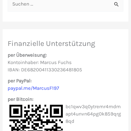
S
u
c
h
e
Finanzielle Unterstützung
n
per Überweisung:
n
Kontoinhaber: Marcus Fuchs
IBAN: DE68200411330236481805
a
c
per PayPal:
paypal.me/MarcusF197
h
per Bitcoin:
:
bc1qwv3q0ytremr4mdm
apt4unvn64pg0k859qrg
8qd