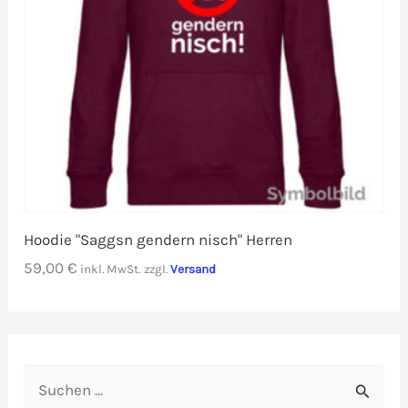
Hoodie "Saggsn gendern nisch" Herren
59,00
€
inkl. MwSt.
zzgl.
Versand
S