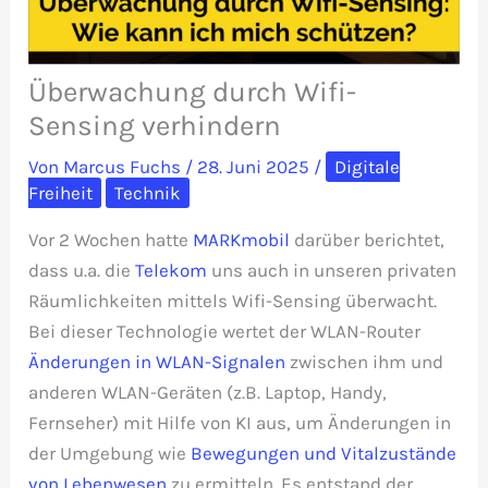
Überwachung durch Wifi-
Sensing verhindern
Von
Marcus Fuchs
/
28. Juni 2025
/
Digitale
Freiheit
Technik
Vor 2 Wochen hatte
MARKmobil
darüber berichtet,
dass u.a. die
Telekom
uns auch in unseren privaten
Räumlichkeiten mittels Wifi-Sensing überwacht.
Bei dieser Technologie wertet der WLAN-Router
Änderungen in WLAN-Signalen
zwischen ihm und
anderen WLAN-Geräten (z.B. Laptop, Handy,
Fernseher) mit Hilfe von KI aus, um Änderungen in
der Umgebung wie
Bewegungen und Vitalzustände
von Lebenwesen
zu ermitteln. Es entstand der