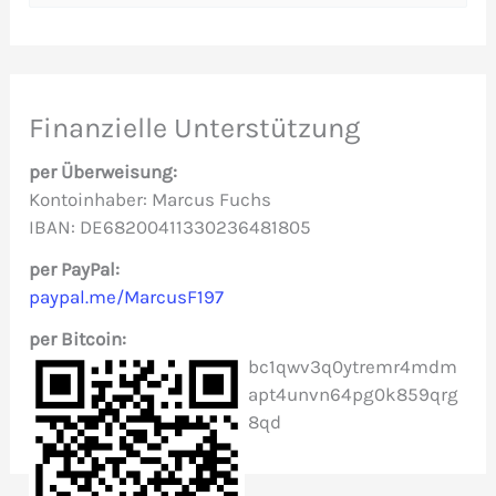
u
c
h
e
Finanzielle Unterstützung
n
per Überweisung:
n
Kontoinhaber: Marcus Fuchs
IBAN: DE68200411330236481805
a
c
per PayPal:
paypal.me/MarcusF197
h
per Bitcoin:
:
bc1qwv3q0ytremr4mdm
apt4unvn64pg0k859qrg
8qd