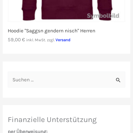
Hoodie "Saggsn gendern nisch" Herren
59,00
€
inkl. MwSt.
zzgl.
Versand
S
u
c
h
e
Finanzielle Unterstützung
n
per Überweisung: