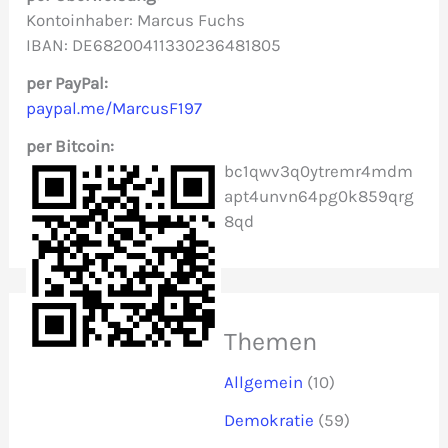
n
Kontoinhaber: Marcus Fuchs
IBAN: DE68200411330236481805
a
c
per PayPal:
paypal.me/MarcusF197
h
per Bitcoin:
:
bc1qwv3q0ytremr4mdm
apt4unvn64pg0k859qrg
8qd
Themen
Allgemein
(10)
Demokratie
(59)