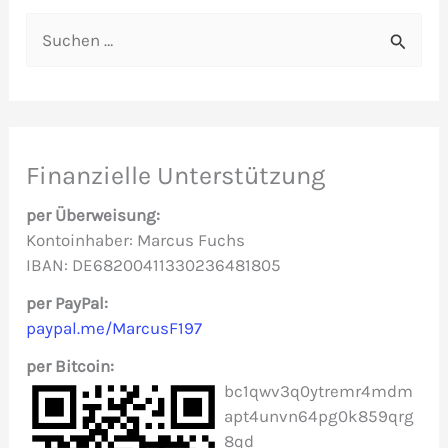
S
u
c
h
e
Finanzielle Unterstützung
n
per Überweisung:
n
Kontoinhaber: Marcus Fuchs
IBAN: DE68200411330236481805
a
c
per PayPal:
paypal.me/MarcusF197
h
per Bitcoin:
:
bc1qwv3q0ytremr4mdm
apt4unvn64pg0k859qrg
8qd