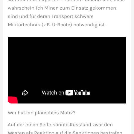
wahrscheinlich Minen zum Einsatz gekommen
sind und für deren Transport schwere
Militärtechnik (z.B. U-Boote) notwendig ist.
Wer hat ein plausibles Motiv?
Auf der einen Seite könnte Russland zwar den
Westen als Reaktion auf die Sanktionen bestrafen