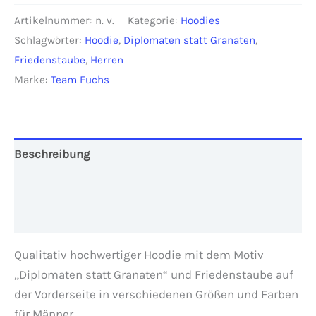
statt
Artikelnummer:
n. v.
Kategorie:
Hoodies
Granaten"
Schlagwörter:
Hoodie
,
Diplomaten statt Granaten
,
Herren
Friedenstaube
,
Herren
Menge
Marke:
Team Fuchs
Beschreibung
Zusätzliche Informationen
Rezensionen (0)
Qualitativ hochwertiger Hoodie mit dem Motiv
„Diplomaten statt Granaten“ und Friedenstaube auf
der Vorderseite in verschiedenen Größen und Farben
für Männer.