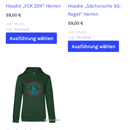
Hoodie „FCK ZDF“ Herren
Hoodie „Sächsische 3G-
Produktseite
gewä
Regel“ Herren
gewählt
werd
59,00
€
werden
59,00
€
inkl. MwSt.
zzgl.
Versand
inkl. MwSt.
Dieses
zzgl.
Versand
Ausführung wählen
Produkt
Dies
Ausführung wählen
weist
Prod
mehrere
weis
Varianten
mehr
auf.
Vari
Die
auf.
Optionen
Die
können
Opti
auf
könn
der
auf
Produktseite
der