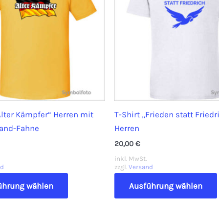
Alter Kämpfer“ Herren mit
T-Shirt „Frieden statt Friedr
land-Fahne
Herren
20,00
€
inkl. MwSt.
nd
zzgl.
Versand
Dieses
ührung wählen
Ausführung wählen
Produkt
weist
mehrere