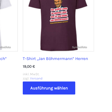
ich“
T-Shirt „Jan Böhmermann“ Herren
19,00
€
inkl. MwSt.
zzgl.
Versand
Dieses
Ausführung wählen
Dieses
Produkt
Produkt
weist
weist
mehrere
mehrere
Varianten