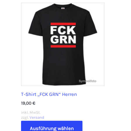
auf.
Die
Optionen
können
auf
der
Produktseite
gewählt
werden
T-Shirt „FCK GRN“ Herren
19,00
€
inkl. MwSt.
zzgl.
Versand
Dieses
Ausführung wählen
Produkt