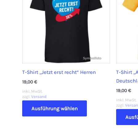
T-Shirt „Jetzt erst recht“ Herren
T-Shirt „
Deutsch
19,00
€
19,00
€
inkl. MwSt.
zzgl.
Versand
inkl. MwSt.
Dieses
zzgl.
Versa
Ausführung wählen
Produkt
Ausf
weist
mehrere
Varianten