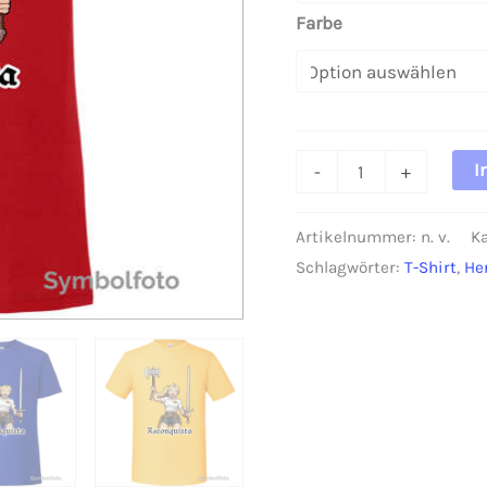
Farbe
T-
I
-
+
Shirt
"Reconquista"
Artikelnummer:
n. v.
Ka
Herren
Schlagwörter:
T-Shirt
,
He
Menge