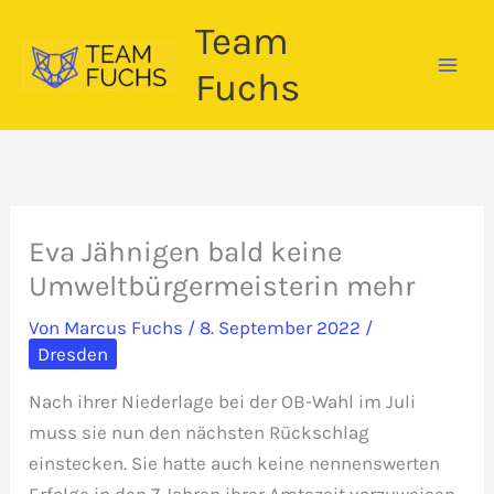
Zum
Team
Inhalt
springen
Fuchs
Eva Jähnigen bald keine
Umweltbürgermeisterin mehr
Von
Marcus Fuchs
/
8. September 2022
/
Dresden
Nach ihrer Niederlage bei der OB-Wahl im Juli
muss sie nun den nächsten Rückschlag
einstecken. Sie hatte auch keine nennenswerten
Erfolge in den 7 Jahren ihrer Amtszeit vorzuweisen.