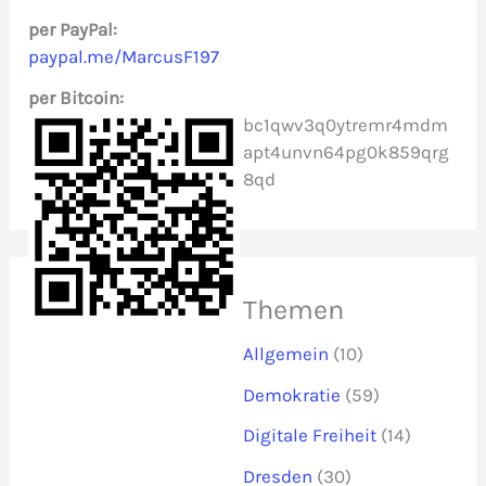
c
per PayPal:
paypal.me/MarcusF197
h
per Bitcoin:
:
bc1qwv3q0ytremr4mdm
apt4unvn64pg0k859qrg
8qd
Themen
Allgemein
(10)
Demokratie
(59)
Digitale Freiheit
(14)
Dresden
(30)