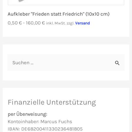
Aufkleber "Frieden statt Friedrich" (10x10 cm)
0,50
€
-
160,00
€
inkl. MwSt.
zzgl.
Versand
S
u
c
h
e
Finanzielle Unterstützung
n
per Überweisung:
n
Kontoinhaber: Marcus Fuchs
IBAN: DE68200411330236481805
a