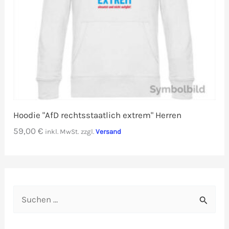
Hoodie "AfD rechtsstaatlich extrem" Herren
59,00
€
inkl. MwSt.
zzgl.
Versand
S
u
c