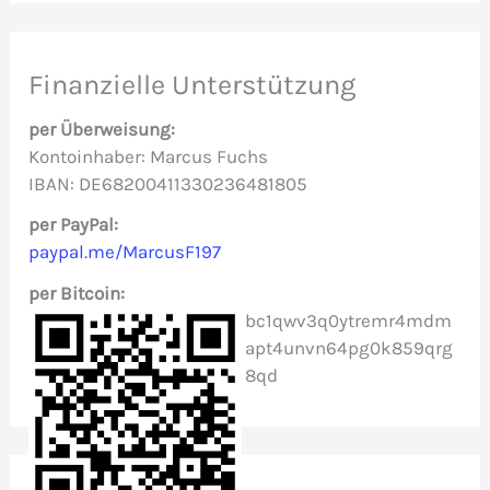
h
e
Finanzielle Unterstützung
n
per Überweisung:
n
Kontoinhaber: Marcus Fuchs
IBAN: DE68200411330236481805
a
c
per PayPal:
paypal.me/MarcusF197
h
per Bitcoin:
:
bc1qwv3q0ytremr4mdm
apt4unvn64pg0k859qrg
8qd