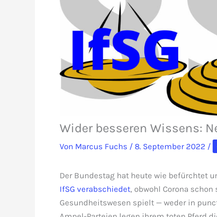
Wider besseren Wissens: N
Von
Marcus Fuchs
/
8. September 2022
/
Der Bundestag hat heute wie befürchtet u
IfSG verabschiedet
, obwohl Corona schon s
Gesundheitswesen spielt — weder in puncto
Ampel-Parteien legen ihrem toten Pferd di