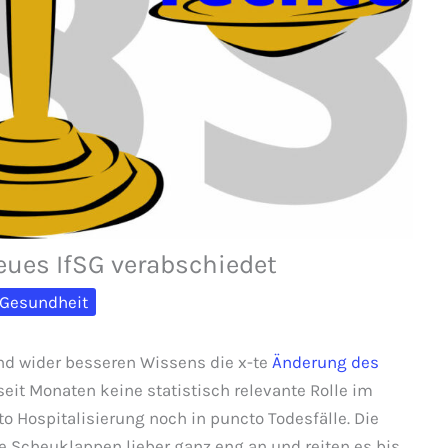
eues IfSG verabschiedet
Gesundheit
nd wider besseren Wissens die x-te
Änderung des
eit Monaten keine statistisch relevante Rolle im
 Hospitalisierung noch in puncto Todesfälle. Die
e Scheuklappen lieber ganz eng an und reiten es bis