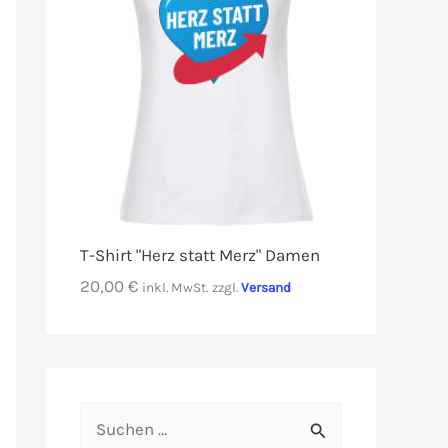
T-Shirt "Herz statt Merz" Damen
20,00
€
inkl. MwSt.
zzgl.
Versand
S