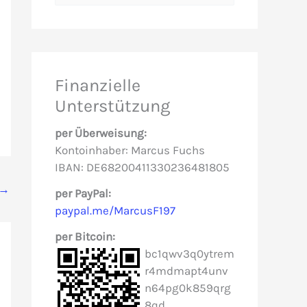
u
c
h
e
Finanzielle
n
Unterstützung
n
per Überweisung:
a
Kontoinhaber: Marcus Fuchs
c
IBAN: DE68200411330236481805
h
→
per PayPal:
paypal.me/MarcusF197
:
per Bitcoin:
bc1qwv3q0ytrem
r4mdmapt4unv
n64pg0k859qrg
8qd