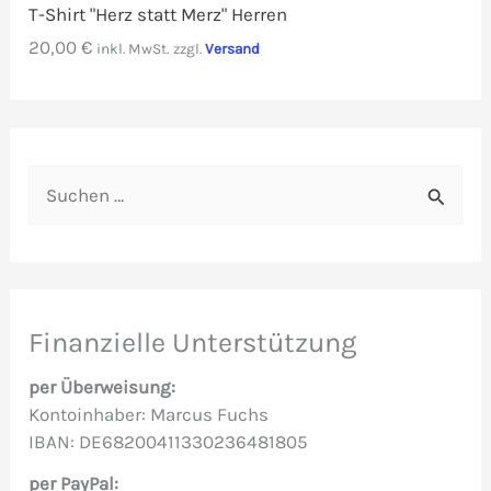
T-Shirt "Herz statt Merz" Herren
20,00
€
inkl. MwSt.
zzgl.
Versand
S
u
c
h
e
Finanzielle Unterstützung
n
per Überweisung:
n
Kontoinhaber: Marcus Fuchs
IBAN: DE68200411330236481805
a
c
per PayPal: