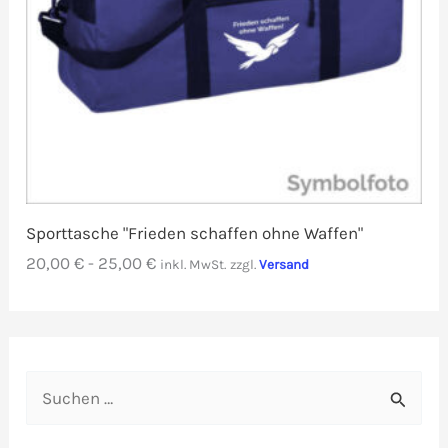
Sporttasche "Frieden schaffen ohne Waffen"
20,00
€
-
25,00
€
inkl. MwSt.
zzgl.
Versand
S
u