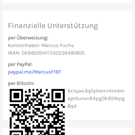
c
h
e
Finanzielle Unterstützung
n
per Überweisung:
n
Kontoinhaber: Marcus Fuchs
IBAN: DE68200411330236481805
a
c
per PayPal:
paypal.me/MarcusF197
h
per Bitcoin:
:
bc1qwv3q0ytremr4mdm
apt4unvn64pg0k859qrg
8qd