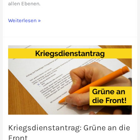
allen Ebenen.
Panzer
Weiterlesen »
statt
Kinder
Kriegsdienstantrag: Grüne an die
Front