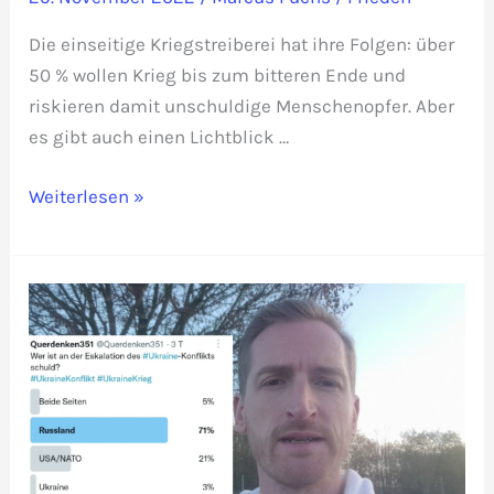
Die einseitige Kriegstreiberei hat ihre Folgen: über
50 % wollen Krieg bis zum bitteren Ende und
riskieren damit unschuldige Menschenopfer. Aber
es gibt auch einen Lichtblick …
Umfrage:
Weiterlesen »
Über
50
%
wollen
Krieg
bis
zum
bitteren
Ende