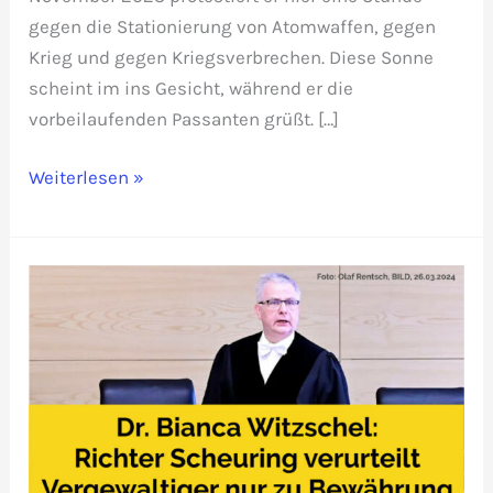
gegen die Stationierung von Atomwaffen, gegen
Krieg und gegen Kriegsverbrechen. Diese Sonne
scheint im ins Gesicht, während er die
vorbeilaufenden Passanten grüßt. […]
Atomwaffen-
Weiterlesen »
Gegner
Dennis
DuVall
soll
ausgewiesen
werden