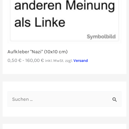
Aufkleber "Nazi" (10x10 cm)
0,50
€
-
160,00
€
inkl. MwSt.
zzgl.
Versand
S
u
c
h