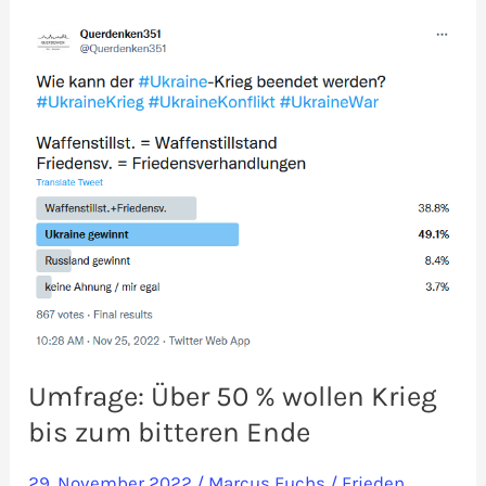
Bundeskanzler
Scholz
gegen
Panzerlieferungen
Umfrage: Über 50 % wollen Krieg
bis zum bitteren Ende
29. November 2022
/
Marcus Fuchs
/
Frieden