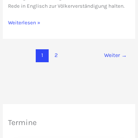
Rede in Englisch zur Völkerverständigung halten.
Rede
Weiterlesen »
zur
Völkerverständigung
in
1
2
Weiter
→
Prag:
I
have
a
dream
Termine