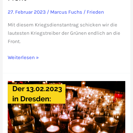
27. Februar 2023
/
Marcus Fuchs
/
Frieden
Mit diesem Kriegsdienstantrag schicken wir die
lautesten Kriegstreiber der Grünen endlich an die
Front.
Kriegsdienstantrag:
Weiterlesen »
Grüne
an
die
Front