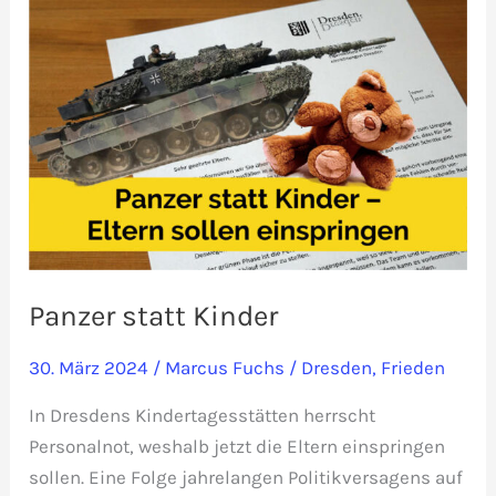
Vergewaltiger
nur
zu
Bewährung
Panzer statt Kinder
30. März 2024
/
Marcus Fuchs
/
Dresden
,
Frieden
In Dresdens Kindertagesstätten herrscht
Personalnot, weshalb jetzt die Eltern einspringen
sollen. Eine Folge jahrelangen Politikversagens auf