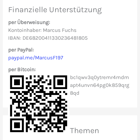
e
Finanzielle Unterstützung
n
per Überweisung:
n
Kontoinhaber: Marcus Fuchs
IBAN: DE68200411330236481805
a
c
per PayPal:
paypal.me/MarcusF197
h
per Bitcoin:
:
bc1qwv3q0ytremr4mdm
apt4unvn64pg0k859qrg
8qd
Themen