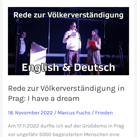
Konflikt:
95
%
parteiisch
Rede zur Völkerverständigung in
Prag: I have a dream
18. November 2022
/
Marcus Fuchs
/
Frieden
Am 17.11.2022 durfte ich auf der Großdemo in Prag
vor ungefähr 5000 begeisterten Menschen eine