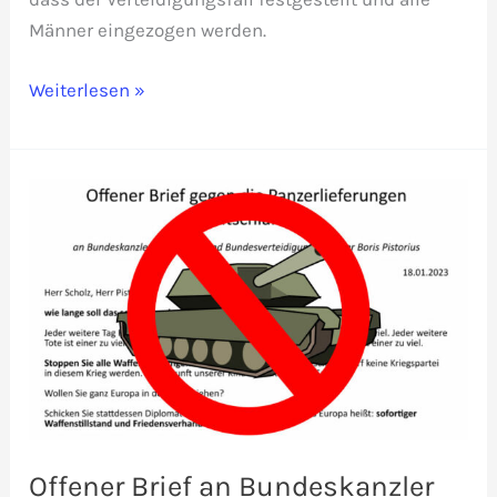
Männer eingezogen werden.
Zahl
Weiterlesen »
der
Kriegsdienstverweigerer
steigt
sprunghaft
an
Offener Brief an Bundeskanzler