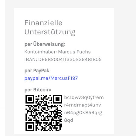
h
e
Finanzielle
n
Unterstützung
n
per Überweisung:
a
Kontoinhaber: Marcus Fuchs
c
IBAN: DE68200411330236481805
h
per PayPal:
paypal.me/MarcusF197
:
per Bitcoin:
bc1qwv3q0ytrem
r4mdmapt4unv
n64pg0k859qrg
8qd