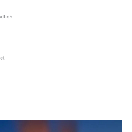
dlich.
ei.