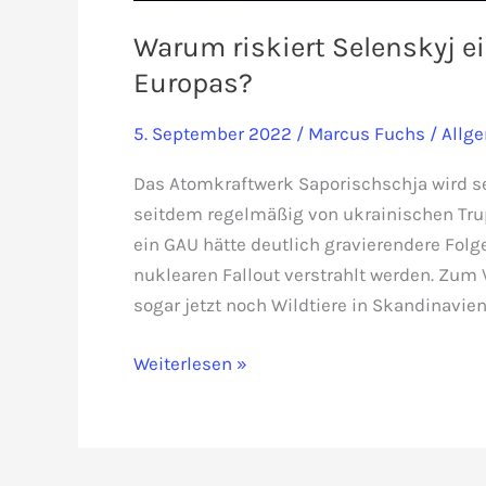
Warum riskiert Selenskyj e
Europas?
5. September 2022
/
Marcus Fuchs
/
Allg
Das Atomkraftwerk Saporischschja wird s
seitdem regelmäßig von ukrainischen Tru
ein GAU hätte deutlich gravierendere Fol
nuklearen Fallout verstrahlt werden. Zum 
sogar jetzt noch Wildtiere in Skandinavie
Warum
Weiterlesen »
riskiert
Selenskyj
eine
radioaktive