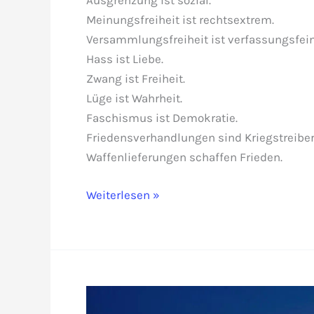
Ausgrenzung ist sozial.
bevor?
Meinungsfreiheit ist rechtsextrem.
Versammlungsfreiheit ist verfassungsfein
Hass ist Liebe.
Zwang ist Freiheit.
Lüge ist Wahrheit.
Faschismus ist Demokratie.
Friedensverhandlungen sind Kriegstreiber
Waffenlieferungen schaffen Frieden.
Die
Weiterlesen »
Welt
steht
Kopf