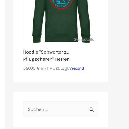
Hoodie "Schwerter zu
Pflugscharen" Herren
59,00
€
inkl. MwSt.
zzgl.
Versand
S
u
c