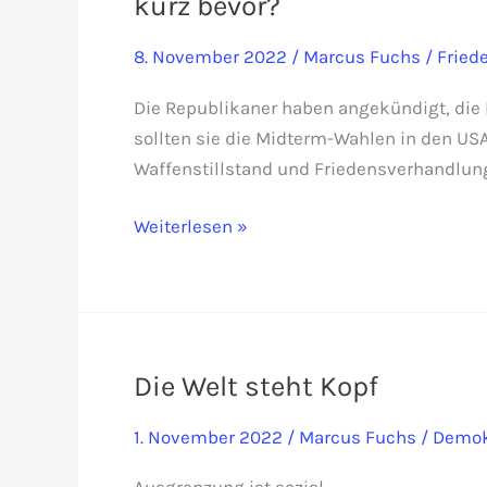
kurz bevor?
8. November 2022
/
Marcus Fuchs
/
Fried
Die Republikaner haben angekündigt, die K
sollten sie die Midterm-Wahlen in den US
Waffenstillstand und Friedensverhandlun
US-
Weiterlesen »
Wahlen
entscheiden:
Steht
Waffenstillstand
in
Die Welt steht Kopf
der
1. November 2022
/
Marcus Fuchs
/
Demok
Ukraine
kurz