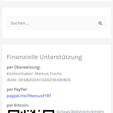
S
u
c
h
e
Finanzielle Unterstützung
n
per Überweisung:
n
Kontoinhaber: Marcus Fuchs
IBAN: DE68200411330236481805
a
c
per PayPal:
paypal.me/MarcusF197
h
per Bitcoin:
:
bc1qwv3q0ytremr4mdm