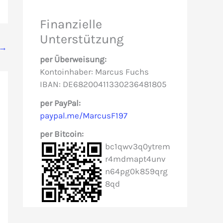
e
Finanzielle
n
Unterstützung
→
n
per Überweisung:
a
Kontoinhaber: Marcus Fuchs
c
IBAN: DE68200411330236481805
h
per PayPal:
paypal.me/MarcusF197
:
per Bitcoin:
bc1qwv3q0ytrem
r4mdmapt4unv
n64pg0k859qrg
8qd