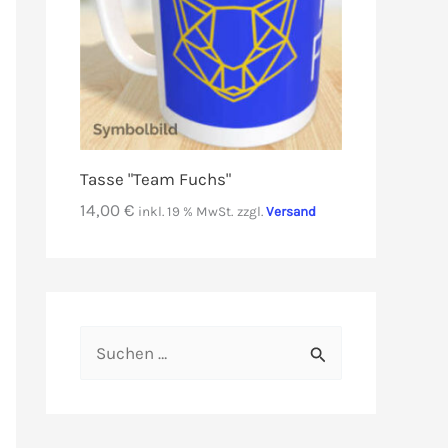
Tasse "Team Fuchs"
14,00
€
inkl. 19 % MwSt.
zzgl.
Versand
S
u
c
h