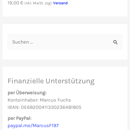
19,00
€
inkl. MwSt.
zzgl.
Versand
S
u
c
h
e
Finanzielle Unterstützung
n
per Überweisung:
n
Kontoinhaber: Marcus Fuchs
IBAN: DE68200411330236481805
a
c
per PayPal:
paypal.me/MarcusF197
h