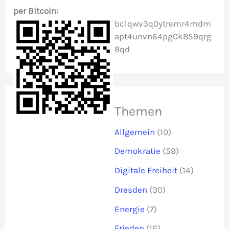
per Bitcoin:
:
bc1qwv3q0ytremr4mdm
apt4unvn64pg0k859qrg
8qd
Themen
Allgemein
(10)
Demokratie
(59)
Digitale Freiheit
(14)
Dresden
(30)
Energie
(7)
Frieden
(16)