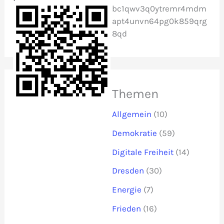
bc1qwv3q0ytremr4mdm
apt4unvn64pg0k859qrg
8qd
Themen
Allgemein
(10)
Demokratie
(59)
Digitale Freiheit
(14)
Dresden
(30)
Energie
(7)
Frieden
(16)