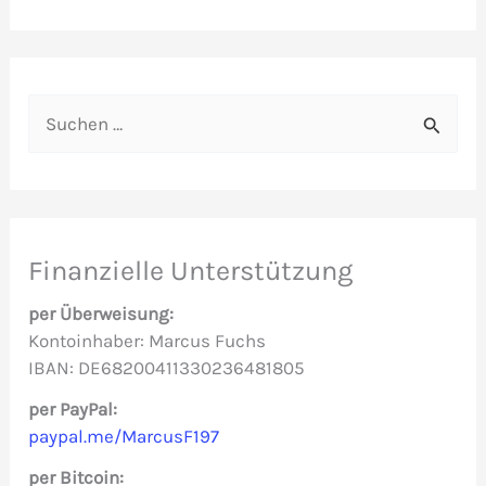
S
u
c
h
e
Finanzielle Unterstützung
n
per Überweisung:
n
Kontoinhaber: Marcus Fuchs
IBAN: DE68200411330236481805
a
c
per PayPal:
paypal.me/MarcusF197
h
per Bitcoin:
: