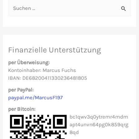
S
u
c
h
e
Finanzielle Unterstützung
n
per Überweisung:
n
Kontoinhaber: Marcus Fuchs
IBAN: DE68200411330236481805
a
c
per PayPal:
paypal.me/MarcusF197
h
per Bitcoin:
:
bc1qwv3q0ytremr4mdm
apt4unvn64pg0k859qrg
8qd