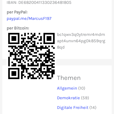
IBAN: DE68200411330236481805
a
c
per PayPal:
paypal.me/MarcusF197
h
per Bitcoin:
:
bc1qwv3q0ytremr4mdm
apt4unvn64pg0k859qrg
8qd
Themen
Allgemein
(10)
Demokratie
(59)
Digitale Freiheit
(14)