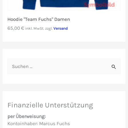
Hoodie "Team Fuchs" Damen
65,00
€
inkl. MwSt.
zzgl.
Versand
S
u
c
h
e
Finanzielle Unterstützung
n
per Überweisung:
n
Kontoinhaber: Marcus Fuchs