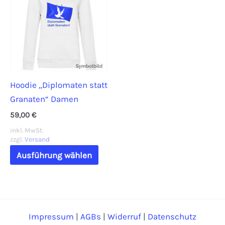
auf.
auf.
Die
Die
Optionen
Opti
können
könn
auf
auf
der
der
Hoodie „Diplomaten statt
Produktseite
Prod
Granaten“ Damen
gewählt
gewä
werden
werd
59,00
€
inkl. MwSt.
zzgl.
Versand
Dieses
Ausführung wählen
Produkt
weist
mehrere
Varianten
Impressum
|
AGBs
|
Widerruf
|
Datenschutz
auf.