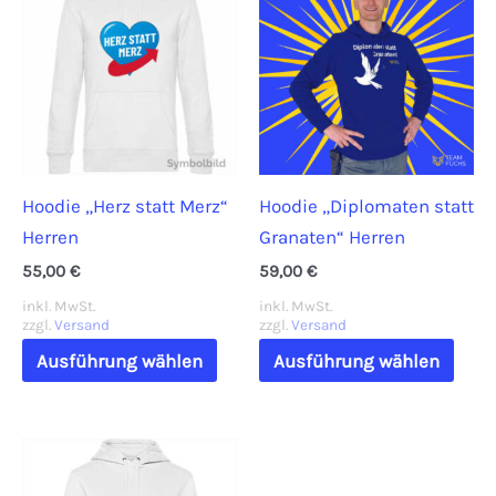
Optionen
auf.
können
Die
auf
Opti
der
könn
Produktseite
auf
gewählt
der
Hoodie „Herz statt Merz“
Hoodie „Diplomaten statt
werden
Prod
Herren
Granaten“ Herren
gewä
werd
55,00
€
59,00
€
inkl. MwSt.
inkl. MwSt.
zzgl.
Versand
zzgl.
Versand
Dieses
Dies
Ausführung wählen
Ausführung wählen
Produkt
Prod
weist
weis
mehrere
mehr
Varianten
Vari