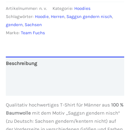
gendern
Artikelnummer:
n. v.
Kategorie:
Hoodies
nisch"
Schlagwörter:
Hoodie
,
Herren
,
Saggsn gendern nisch
,
Herren
gendern
,
Sachsen
Menge
Marke:
Team Fuchs
Beschreibung
Zusätzliche Informationen
Rezensionen (0)
Qualitativ hochwertiges T-Shirt für Männer aus
100 %
Baumwolle
mit dem Motiv „Saggsn gendern nisch“
(zu Deutsch: Sachsen gendern/kentern nicht) auf
der Vorderseite in verschiedenen Größen und Farben.