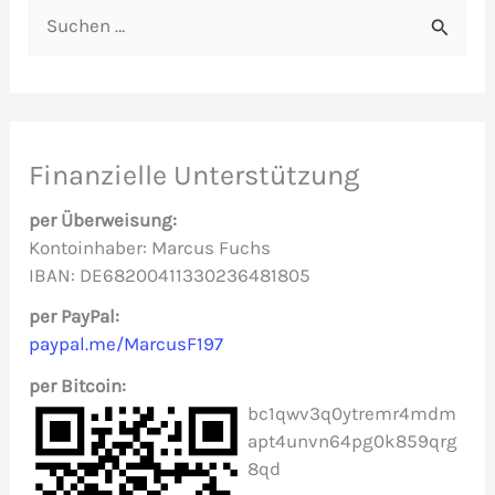
S
u
c
h
e
Finanzielle Unterstützung
n
per Überweisung:
n
Kontoinhaber: Marcus Fuchs
IBAN: DE68200411330236481805
a
c
per PayPal:
paypal.me/MarcusF197
h
per Bitcoin:
:
bc1qwv3q0ytremr4mdm
apt4unvn64pg0k859qrg
8qd