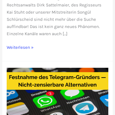
Rechtsanwalts Dirk Sattelmaier, des Regisseurs
Kai Stuht oder unserer Mitstreiterin Songül
Schlürscheid sind nicht mehr über die Suche
auffindbar! Das ist kein ganz neues Phänomen.
Einzelne Kanäle waren auch […]
Zensur
Weiterlesen »
auf
Telegram
steigt
seit
Durov-
Festnahme