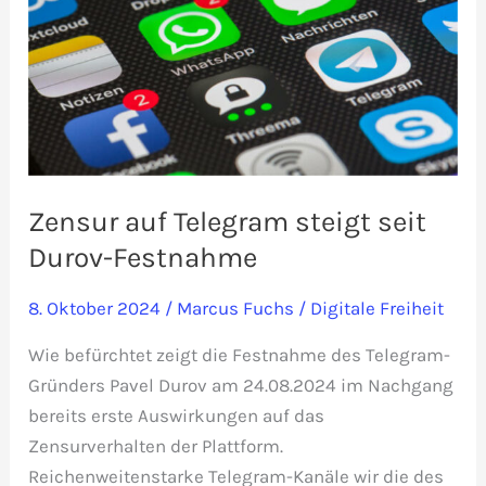
Zensur auf Telegram steigt seit
Durov-Festnahme
8. Oktober 2024
/
Marcus Fuchs
/
Digitale Freiheit
Wie befürchtet zeigt die Festnahme des Telegram-
Gründers Pavel Durov am 24.08.2024 im Nachgang
bereits erste Auswirkungen auf das
Zensurverhalten der Plattform.
Reichenweitenstarke Telegram-Kanäle wir die des