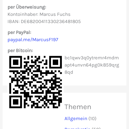
n
per Überweisung:
n
Kontoinhaber: Marcus Fuchs
IBAN: DE68200411330236481805
a
c
per PayPal:
paypal.me/MarcusF197
h
per Bitcoin:
:
bc1qwv3q0ytremr4mdm
apt4unvn64pg0k859qrg
8qd
Themen
Allgemein
(10)