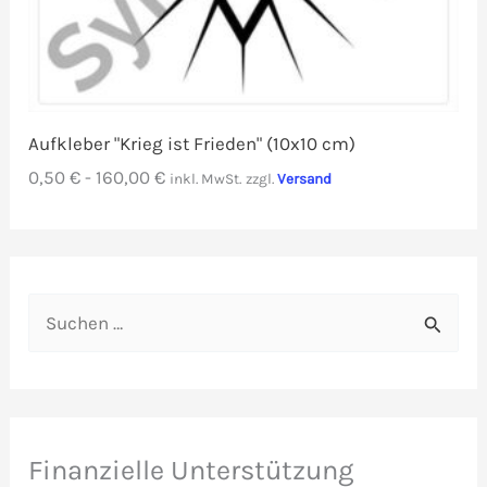
Aufkleber "Krieg ist Frieden" (10x10 cm)
0,50
€
-
160,00
€
inkl. MwSt.
zzgl.
Versand
S
u
c
h
e
Finanzielle Unterstützung