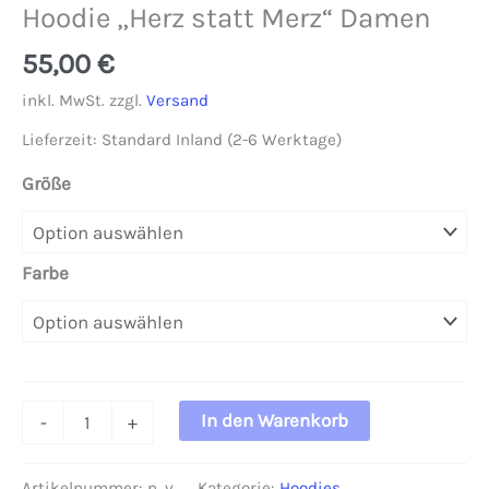
Hoodie „Herz statt Merz“ Damen
55,00
€
inkl. MwSt.
zzgl.
Versand
Lieferzeit:
Standard Inland (2-6 Werktage)
Größe
Farbe
Hoodie
In den Warenkorb
-
+
"Herz
statt
Artikelnummer:
n. v.
Kategorie:
Hoodies