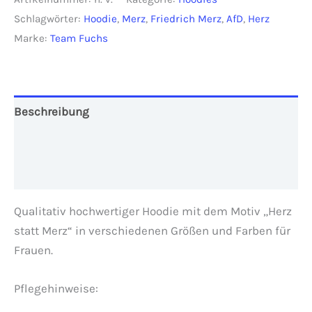
Merz"
Schlagwörter:
Hoodie
,
Merz
,
Friedrich Merz
,
AfD
,
Herz
Damen
Marke:
Team Fuchs
Menge
Beschreibung
Zusätzliche Informationen
Rezensionen (0)
Qualitativ hochwertiger Hoodie mit dem Motiv „Herz
statt Merz“ in verschiedenen Größen und Farben für
Frauen.
Pflegehinweise: