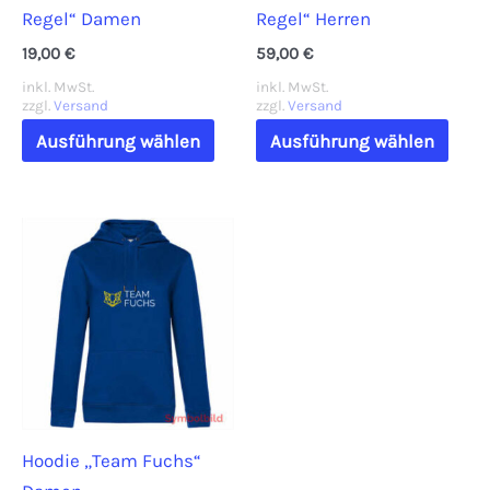
Regel“ Damen
Regel“ Herren
gewählt
werden
19,00
€
59,00
€
inkl. MwSt.
inkl. MwSt.
zzgl.
Versand
zzgl.
Versand
Dieses
Dies
Ausführung wählen
Ausführung wählen
Produkt
Prod
weist
weis
mehrere
mehr
Varianten
Vari
auf.
auf.
Die
Die
Optionen
Opti
können
könn
auf
auf
der
der
Hoodie „Team Fuchs“
Produktseite
Prod