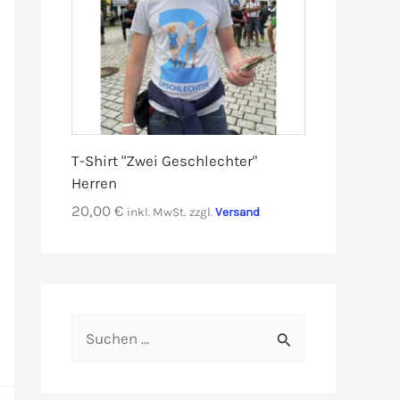
T-Shirt "Zwei Geschlechter"
Herren
20,00
€
inkl. MwSt.
zzgl.
Versand
S
u
c