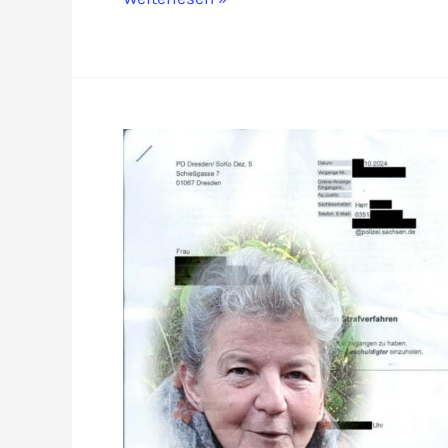
Bianca
Witzschel:
Haus
soll
zwangsversteigert
werden