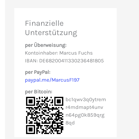
h
e
Finanzielle
n
Unterstützung
n
per Überweisung:
a
Kontoinhaber: Marcus Fuchs
c
IBAN: DE68200411330236481805
h
per PayPal:
paypal.me/MarcusF197
:
per Bitcoin:
bc1qwv3q0ytrem
r4mdmapt4unv
n64pg0k859qrg
8qd