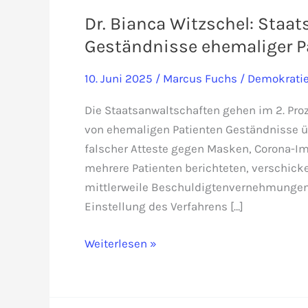
Dr. Bianca Witzschel: Staat
Geständnisse ehemaliger P
10. Juni 2025
/
Marcus Fuchs
/
Demokrati
Die Staatsanwaltschaften gehen im 2. Pro
von ehemaligen Patienten Geständnisse üb
falscher Atteste gegen Masken, Corona-Im
mehrere Patienten berichteten, verschick
mittlerweile Beschuldigtenvernehmungen,
Einstellung des Verfahrens […]
Dr.
Weiterlesen »
Bianca
Witzschel:
Staatsanwaltschaft