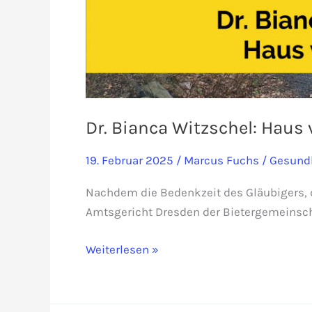
Dr. Bianca Witzschel: Haus 
19. Februar 2025
/
Marcus Fuchs
/
Gesund
Nachdem die Bedenkzeit des Gläubigers, 
Amtsgericht Dresden der Bietergemeinscha
Dr.
Weiterlesen »
Bianca
Witzschel:
Haus