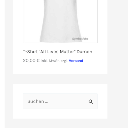
T-Shirt "All Lives Matter" Damen
20,00
€
inkl. MwSt.
zzgl.
Versand
S
u
c
h