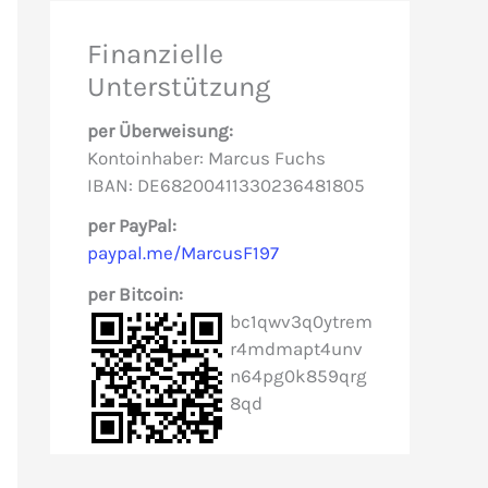
e
Finanzielle
n
Unterstützung
n
per Überweisung:
a
Kontoinhaber: Marcus Fuchs
c
IBAN: DE68200411330236481805
h
per PayPal:
paypal.me/MarcusF197
:
per Bitcoin:
bc1qwv3q0ytrem
r4mdmapt4unv
n64pg0k859qrg
8qd