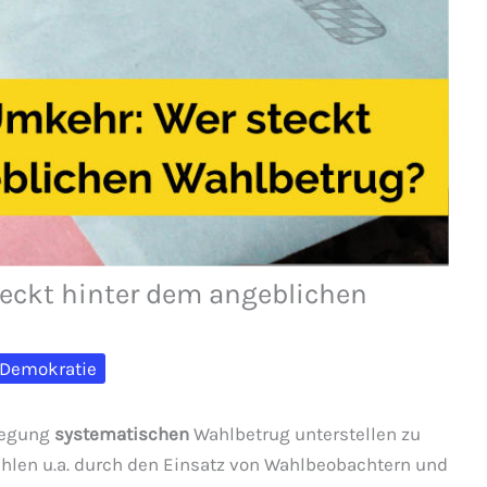
teckt hinter dem angeblichen
Demokratie
ewegung
systematischen
Wahlbetrug unterstellen zu
Wahlen u.a. durch den Einsatz von Wahlbeobachtern und