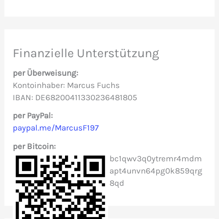
c
h
e
Finanzielle Unterstützung
n
per Überweisung:
n
Kontoinhaber: Marcus Fuchs
IBAN: DE68200411330236481805
a
c
per PayPal:
paypal.me/MarcusF197
h
per Bitcoin:
:
bc1qwv3q0ytremr4mdm
apt4unvn64pg0k859qrg
8qd