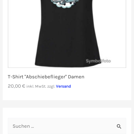
T-Shirt "Abschiebeflieger" Damen
20,00
€
inkl. MwSt.
zzgl.
Versand
S
u