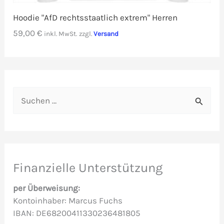
Hoodie "AfD rechtsstaatlich extrem" Herren
59,00
€
inkl. MwSt.
zzgl.
Versand
S
u
c
h
e
Finanzielle Unterstützung
n
per Überweisung:
n
Kontoinhaber: Marcus Fuchs
IBAN: DE68200411330236481805
a