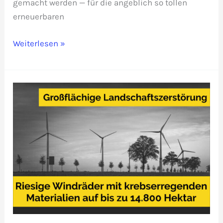
gemacht werden — für die angeblich so tollen
erneuerbaren
Riesen-
Weiterlesen »
Windräder:
Landschaftsschutzgebiet
Mulkwitzer
Hochkippen
in
Gefahr