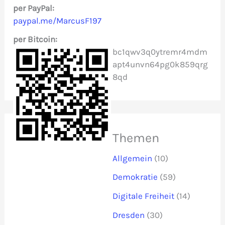
c
per PayPal:
paypal.me/MarcusF197
h
per Bitcoin:
:
bc1qwv3q0ytremr4mdm
apt4unvn64pg0k859qrg
8qd
Themen
Allgemein
(10)
Demokratie
(59)
Digitale Freiheit
(14)
Dresden
(30)