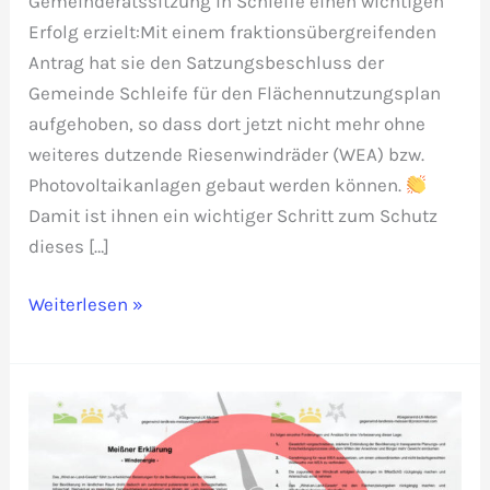
Gemeinderatssitzung in Schleife einen wichtigen
Erfolg erzielt:Mit einem fraktionsübergreifenden
Antrag hat sie den Satzungsbeschluss der
Gemeinde Schleife für den Flächennutzungsplan
aufgehoben, so dass dort jetzt nicht mehr ohne
weiteres dutzende Riesenwindräder (WEA) bzw.
Photovoltaikanlagen gebaut werden können.
Damit ist ihnen ein wichtiger Schritt zum Schutz
dieses […]
Erfolg
Weiterlesen »
bei
Mulkwitzer
Hochkippen:
Gemeinderat
hebt
Flächennutzungsplan