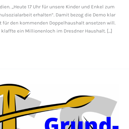
edien. „Heute 17 Uhr für unsere Kinder und Enkel zum
hulsozialarbeit erhalten“. Damit bezog die Demo klar
ert für den kommenden Doppelhaushalt ansetzen will.
klaffte ein Millionenloch im Dresdner Haushalt. […]