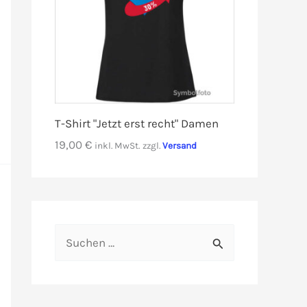
T-Shirt "Jetzt erst recht" Damen
19,00
€
inkl. MwSt.
zzgl.
Versand
S
u
c
h