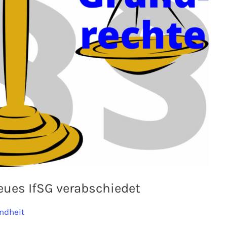
eues IfSG verabschiedet
ndheit