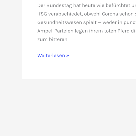
Der Bundestag hat heute wie befürchtet u
IfSG verabschiedet, obwohl Corona schon s
Gesundheitswesen spielt — weder in puncto
Ampel-Parteien legen ihrem toten Pferd di
zum bitteren
Wider
Weiterlesen »
besseren
Wissens:
Neues
IfSG
verabschiedet