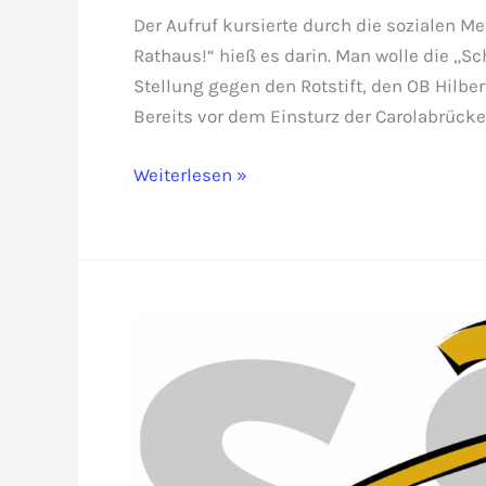
Der Aufruf kursierte durch die sozialen M
Rathaus!“ hieß es darin. Man wolle die „Sc
Stellung gegen den Rotstift, den OB Hilb
Bereits vor dem Einsturz der Carolabrücke 
Dresdner
Weiterlesen »
wollen
nicht
für
Hilberts
Fehler
bluten