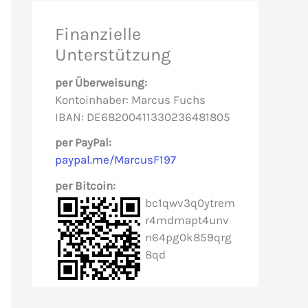
e
Finanzielle
n
Unterstützung
n
per Überweisung:
a
Kontoinhaber: Marcus Fuchs
c
IBAN: DE68200411330236481805
h
per PayPal:
paypal.me/MarcusF197
:
per Bitcoin:
bc1qwv3q0ytrem
r4mdmapt4unv
n64pg0k859qrg
8qd