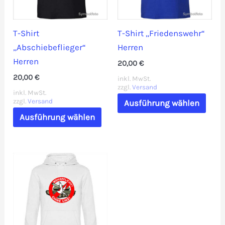
auf
der
der
Prod
T-Shirt
T-Shirt „Friedenswehr“
Produktseite
gewä
„Abschiebeflieger“
Herren
gewählt
werd
Herren
20,00
€
werden
20,00
€
inkl. MwSt.
zzgl.
Versand
inkl. MwSt.
Dies
zzgl.
Versand
Ausführung wählen
Dieses
Prod
Ausführung wählen
Produkt
weis
weist
mehr
mehrere
Vari
Varianten
auf.
auf.
Die
Die
Opti
Optionen
könn
können
auf