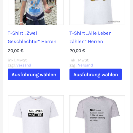
Optionen
Opti
können
könn
auf
auf
der
der
T-Shirt „Zwei
T-Shirt „Alle Leben
Produktseite
Prod
Geschlechter“ Herren
zählen“ Herren
gewählt
gewä
20,00
€
20,00
€
werden
werd
inkl. MwSt.
inkl. MwSt.
zzgl.
Versand
zzgl.
Versand
Dieses
Dies
Ausführung wählen
Ausführung wählen
Produkt
Prod
weist
weis
mehrere
mehr
Varianten
Vari
auf.
auf.
Die
Die
Optionen
Opti