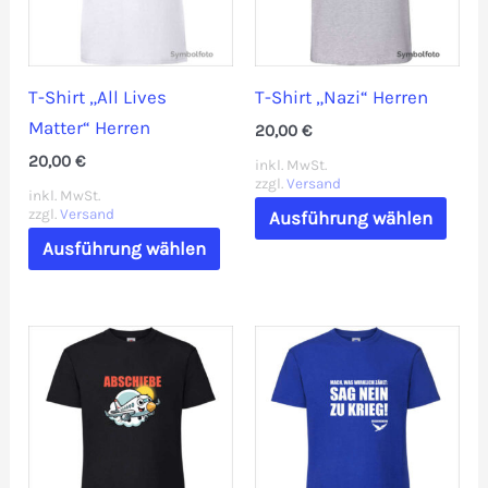
können
könn
auf
auf
der
der
T-Shirt „All Lives
T-Shirt „Nazi“ Herren
Produktseite
Prod
Matter“ Herren
20,00
€
gewählt
gewä
20,00
€
werden
werd
inkl. MwSt.
zzgl.
Versand
inkl. MwSt.
Dies
zzgl.
Versand
Ausführung wählen
Dieses
Prod
Ausführung wählen
Produkt
weis
weist
mehr
mehrere
Vari
Varianten
auf.
auf.
Die
Die
Opti
Optionen
könn
können
auf