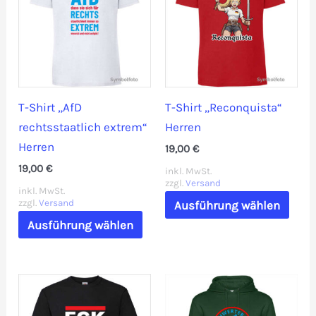
Die
Die
Optionen
Opti
können
könn
auf
auf
der
der
T-Shirt „AfD
T-Shirt „Reconquista“
Produktseite
Prod
rechtsstaatlich extrem“
Herren
gewählt
gewä
Herren
19,00
€
werden
werd
19,00
€
inkl. MwSt.
zzgl.
Versand
inkl. MwSt.
Dies
zzgl.
Versand
Ausführung wählen
Dieses
Prod
Ausführung wählen
Produkt
weis
weist
mehr
mehrere
Vari
Varianten
auf.
auf.
Die