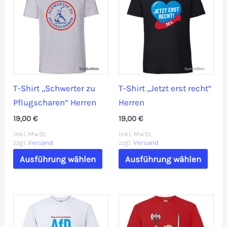
T-Shirt „Schwerter zu
T-Shirt „Jetzt erst recht“
Pflugscharen“ Herren
Herren
19,00
€
19,00
€
inkl. MwSt.
inkl. MwSt.
zzgl.
Versand
zzgl.
Versand
Dieses
Dies
Ausführung wählen
Ausführung wählen
Produkt
Prod
weist
weis
mehrere
mehr
Varianten
Vari
auf.
auf.