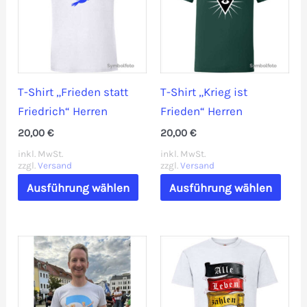
Die
Die
Optionen
Opti
können
könn
auf
auf
der
der
T-Shirt „Frieden statt
T-Shirt „Krieg ist
Produktseite
Prod
Friedrich“ Herren
Frieden“ Herren
gewählt
gewä
20,00
€
20,00
€
werden
werd
inkl. MwSt.
inkl. MwSt.
zzgl.
Versand
zzgl.
Versand
Dieses
Dies
Ausführung wählen
Ausführung wählen
Produkt
Prod
weist
weis
mehrere
mehr
Varianten
Vari
auf.
auf.
Die
Die