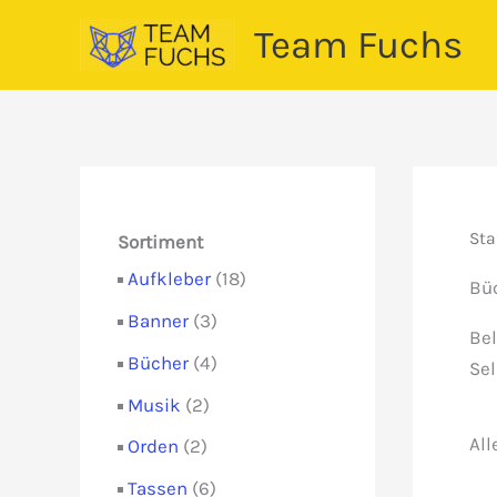
Zum
Team Fuchs
Inhalt
springen
Sta
Sortiment
1
Aufkleber
18
Bü
8
3
Banner
3
P
Bel
P
r
4
Bücher
4
Se
r
o
P
o
2
Musik
2
d
r
d
P
u
All
o
2
Orden
2
u
r
k
d
P
k
o
6
Tassen
6