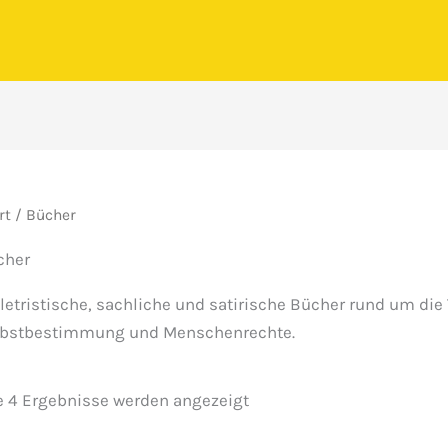
rt
/ Bücher
cher
letristische, sachliche und satirische Bücher rund um die
lbstbestimmung und Menschenrechte.
Nach
e 4 Ergebnisse werden angezeigt
Beliebtheit
sortiert