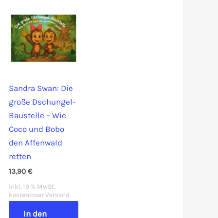
Sandra Swan: Die
große Dschungel-
Baustelle – Wie
Coco und Bobo
den Affenwald
retten
13,90
€
inkl. 19 % MwSt.
kostenloser Versand
In den