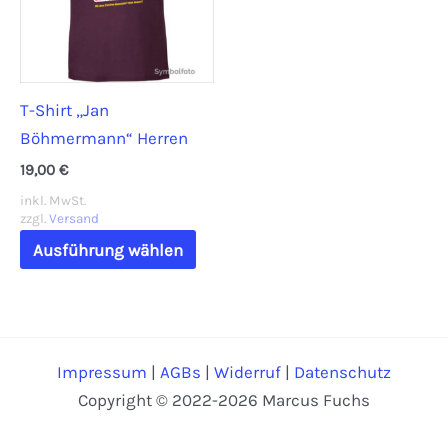
auf
könn
der
auf
Produktseite
der
T-Shirt „Jan
gewählt
Prod
Böhmermann“ Herren
werden
gewä
werd
19,00
€
inkl. MwSt.
zzgl.
Versand
Dieses
Ausführung wählen
Produkt
weist
mehrere
Varianten
Impressum
|
AGBs
|
Widerruf
|
Datenschutz
auf.
Copyright © 2022-2026 Marcus Fuchs
Die
Optionen