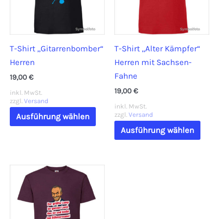
können
könn
auf
auf
der
der
T-Shirt „Gitarrenbomber“
T-Shirt „Alter Kämpfer“
Produktseite
Prod
Herren
Herren mit Sachsen-
gewählt
gewä
Fahne
werden
werd
19,00
€
19,00
€
inkl. MwSt.
zzgl.
Versand
inkl. MwSt.
Dieses
zzgl.
Versand
Ausführung wählen
Produkt
Dies
Ausführung wählen
weist
Prod
mehrere
weis
Varianten
mehr
auf.
Vari
Die
auf.
Optionen
Die
können
Opti