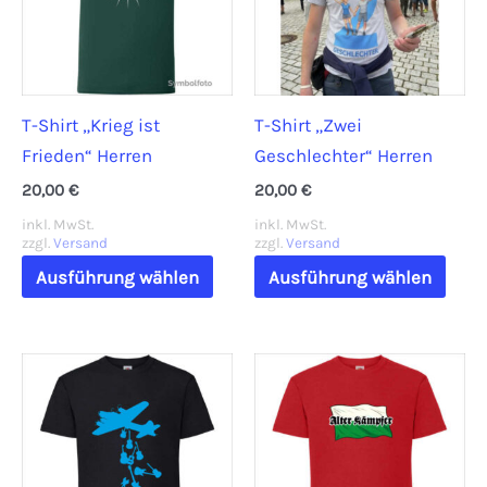
T-Shirt „Krieg ist
T-Shirt „Zwei
Frieden“ Herren
Geschlechter“ Herren
20,00
€
20,00
€
inkl. MwSt.
inkl. MwSt.
zzgl.
Versand
zzgl.
Versand
Dieses
Dies
Ausführung wählen
Ausführung wählen
Produkt
Prod
weist
weis
mehrere
mehr
Varianten
Vari
auf.
auf.
Die
Die
Optionen
Opti