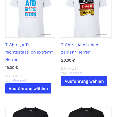
T-Shirt „AfD
T-Shirt „Alle Leben
rechtsstaatlich extrem“
zählen“ Herren
Herren
20,00
€
19,00
€
inkl. MwSt.
zzgl.
Versand
inkl. MwSt.
Dies
zzgl.
Versand
Ausführung wählen
Dieses
Prod
Ausführung wählen
Produkt
weis
weist
mehr
mehrere
Vari
Varianten
auf.