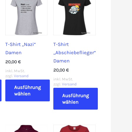
Varianten
auf.
auf.
Die
Die
Optionen
Optionen
können
können
auf
auf
der
T-Shirt „Nazi“
T-Shirt
der
Produktseite
Damen
„Abschiebeflieger“
Produktseite
gewählt
Damen
20,00
€
gewählt
werden
20,00
€
inkl. MwSt.
werden
zzgl.
Versand
inkl. MwSt.
zzgl.
Versand
Ausführung
wählen
Ausführung
wählen
Dieses
Produkt
Dieses
weist
Produkt