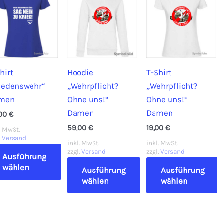
st
mehrere
mehrere
hrere
Varianten
Varianten
ianten
auf.
auf.
.
Die
Die
Optionen
Optionen
tionen
können
können
hirt
Hoodie
T-Shirt
nnen
auf
auf
riedenswehr“
„Wehrpflicht?
„Wehrpflicht?
der
der
men
Ohne uns!“
Ohne uns!“
Produktseite
Produktseite
Damen
Damen
,00
€
duktseite
gewählt
gewählt
59,00
€
19,00
€
. MwSt.
wählt
werden
werden
.
Versand
inkl. MwSt.
inkl. MwSt.
rden
zzgl.
Versand
zzgl.
Versand
Ausführung
wählen
Ausführung
Ausführung
wählen
wählen
ses
dukt
Dieses
Dieses