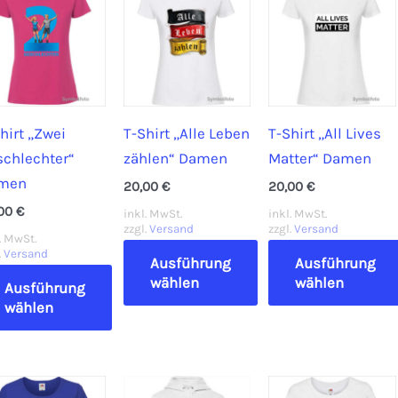
ianten
weist
Varianten
.
mehrere
auf.
Varianten
Die
tionen
auf.
Optionen
nnen
Die
können
Optionen
auf
hirt „Zwei
T-Shirt „Alle Leben
T-Shirt „All Lives
können
der
schlechter“
zählen“ Damen
Matter“ Damen
duktseite
auf
Produktseite
men
20,00
€
20,00
€
wählt
der
gewählt
,00
€
inkl. MwSt.
inkl. MwSt.
rden
Produktseite
werden
zzgl.
Versand
zzgl.
Versand
. MwSt.
gewählt
.
Versand
Ausführung
Ausführung
werden
wählen
wählen
Ausführung
wählen
Dieses
Dieses
ses
Produkt
Produkt
dukt
weist
weist