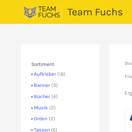
Zum
Team Fuchs
Inhalt
springen
Sta
Sortiment
1
Aufkleber
18
Fr
8
3
Banner
3
P
P
Erg
r
4
Bücher
4
r
o
P
o
2
Musik
2
d
r
d
P
u
o
2
Orden
2
u
r
k
d
P
k
o
6
Tassen
6