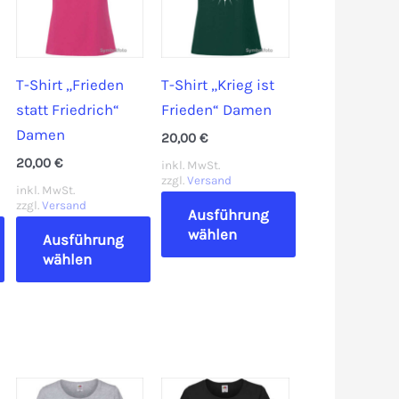
T-Shirt „Frieden
T-Shirt „Krieg ist
statt Friedrich“
Frieden“ Damen
Damen
20,00
€
20,00
€
inkl. MwSt.
zzgl.
Versand
inkl. MwSt.
zzgl.
Versand
Ausführung
wählen
Ausführung
wählen
Dieses
Dieses
Produkt
Produkt
weist
weist
mehrere
mehrere
Varianten