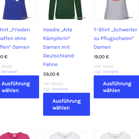
hirt „Frieden
Hoodie „Alte
T-Shirt „Schwerter
haffen ohne
Kämpferin“
zu Pflugscharen“
ffen“ Damen
Damen mit
Damen
Deutschland-
00
€
19,00
€
Fahne
. MwSt.
inkl. MwSt.
.
Versand
zzgl.
Versand
59,00
€
Ausführung
Ausführung
inkl. MwSt.
zzgl.
Versand
wählen
wählen
Ausführung
ses
Dieses
wählen
dukt
Produkt
st
Dieses
weist
hrere
Produkt
mehrere