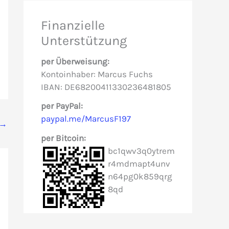
e
Finanzielle
n
Unterstützung
n
per Überweisung:
a
Kontoinhaber: Marcus Fuchs
c
IBAN: DE68200411330236481805
h
per PayPal:
paypal.me/MarcusF197
:
→
per Bitcoin:
bc1qwv3q0ytrem
r4mdmapt4unv
n64pg0k859qrg
8qd