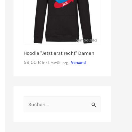
Hoodie "Jetzt erst recht" Damen
59,00
€
inkl. MwSt.
zzgl.
Versand
S
u
c
h