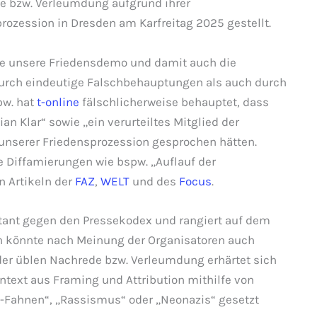
de bzw. Verleumdung aufgrund ihrer
rozession in Dresden am Karfreitag 2025 gestellt.
rde unsere Friedensdemo und damit auch die
durch eindeutige Falschbehauptungen als auch durch
pw. hat
t-online
fälschlicherweise behauptet, dass
an Klar“ sowie „ein verurteiltes Mitglied der
f unserer Friedensprozession gesprochen hätten.
 Diffamierungen wie bspw. „Auflauf der
n Artikeln der
FAZ
,
WELT
und des
Focus
.
latant gegen den Pressekodex und rangiert auf dem
n könnte nach Meinung der Organisatoren auch
t der üblen Nachrede bzw. Verleumdung erhärtet sich
ntext aus Framing und Attribution mithilfe von
-Fahnen“, „Rassismus“ oder „Neonazis“ gesetzt