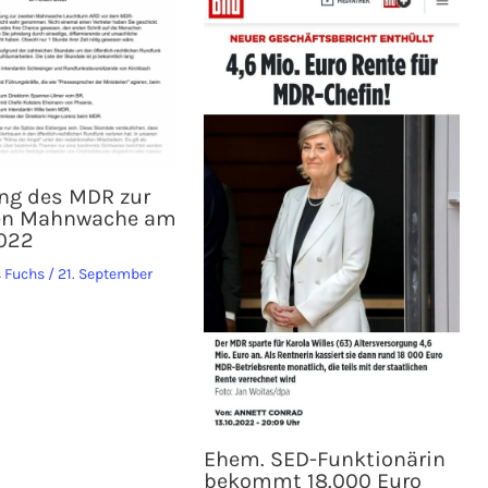
ng des MDR zur
en Mahnwache am
022
 Fuchs
/
21. September
Ehem. SED-Funktionärin
bekommt 18.000 Euro