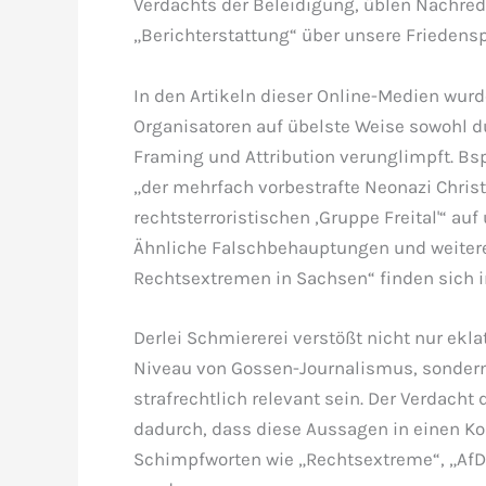
Verdachts der Beleidigung, üblen Nachre
„Berichterstattung“ über unsere Friedensp
In den Artikeln dieser Online-Medien wu
Organisatoren auf übelste Weise sowohl 
Framing und Attribution verunglimpft. Bs
„der mehrfach vorbestrafte Neonazi Christi
rechtsterroristischen ‚Gruppe Freital'“ au
Ähnliche Falschbehauptungen und weitere
Rechtsextremen in Sachsen“ finden sich i
Derlei Schmiererei verstößt nicht nur ek
Niveau von Gossen-Journalismus, sonder
strafrechtlich relevant sein. Der Verdach
dadurch, dass diese Aussagen in einen Ko
Schimpfworten wie „Rechtsextreme“, „AfD