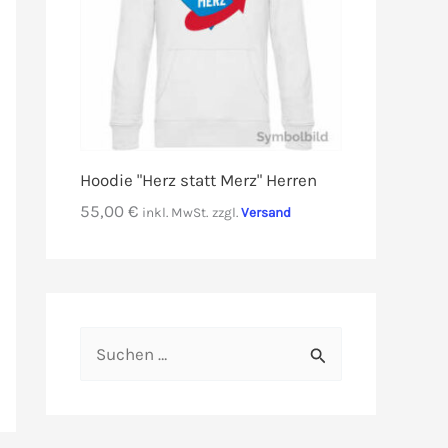
Hoodie "Herz statt Merz" Herren
55,00
€
inkl. MwSt.
zzgl.
Versand
S
u
c
h