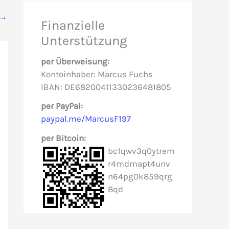
e
→
Finanzielle
n
Unterstützung
n
per Überweisung:
a
Kontoinhaber: Marcus Fuchs
c
IBAN: DE68200411330236481805
h
per PayPal:
paypal.me/MarcusF197
:
per Bitcoin:
bc1qwv3q0ytrem
r4mdmapt4unv
n64pg0k859qrg
8qd