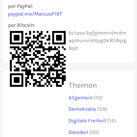
c
per PayPal:
paypal.me/MarcusF197
h
per Bitcoin:
:
bc1qwv3q0ytremr4mdm
apt4unvn64pg0k859qrg
8qd
Themen
Allgemein
(10)
Demokratie
(59)
Digitale Freiheit
(14)
Dresden
(30)