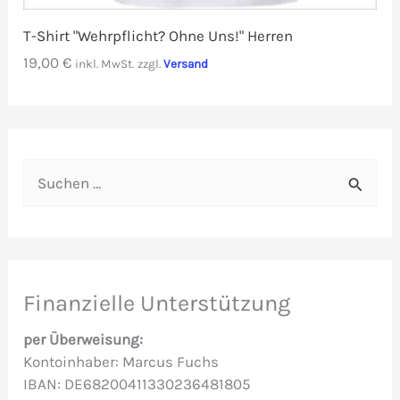
T-Shirt "Wehrpflicht? Ohne Uns!" Herren
19,00
€
inkl. MwSt.
zzgl.
Versand
S
u
c
h
e
Finanzielle Unterstützung
n
per Überweisung:
n
Kontoinhaber: Marcus Fuchs
IBAN: DE68200411330236481805
a