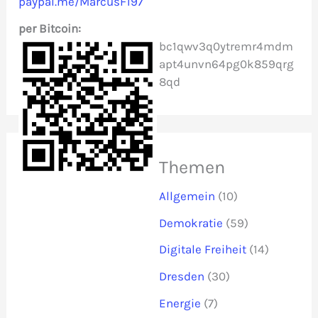
paypal.me/MarcusF197
h
per Bitcoin:
:
bc1qwv3q0ytremr4mdm
apt4unvn64pg0k859qrg
8qd
Themen
Allgemein
(10)
Demokratie
(59)
Digitale Freiheit
(14)
Dresden
(30)
Energie
(7)