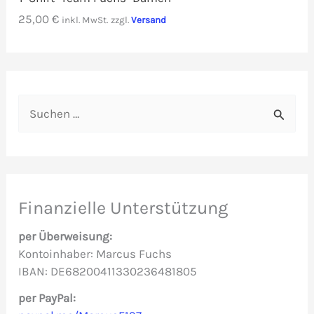
25,00
€
inkl. MwSt.
zzgl.
Versand
S
u
c
h
e
Finanzielle Unterstützung
n
per Überweisung:
n
Kontoinhaber: Marcus Fuchs
IBAN: DE68200411330236481805
a
c
per PayPal: