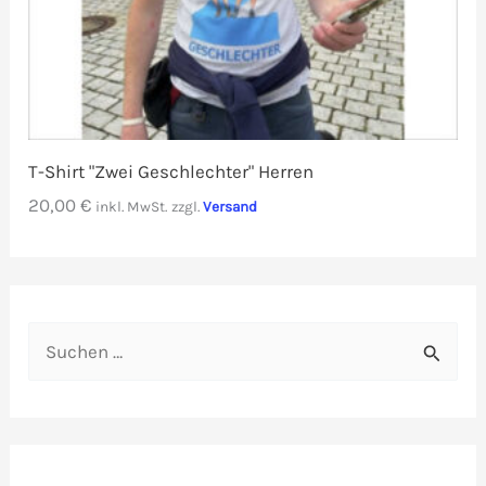
T-Shirt "Zwei Geschlechter" Herren
20,00
€
inkl. MwSt.
zzgl.
Versand
S
u
c
h