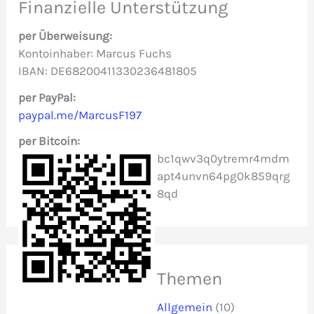
e
Finanzielle Unterstützung
n
per Überweisung:
n
Kontoinhaber: Marcus Fuchs
IBAN: DE68200411330236481805
a
c
per PayPal:
paypal.me/MarcusF197
h
per Bitcoin:
:
bc1qwv3q0ytremr4mdm
apt4unvn64pg0k859qrg
8qd
Themen
Allgemein
(10)