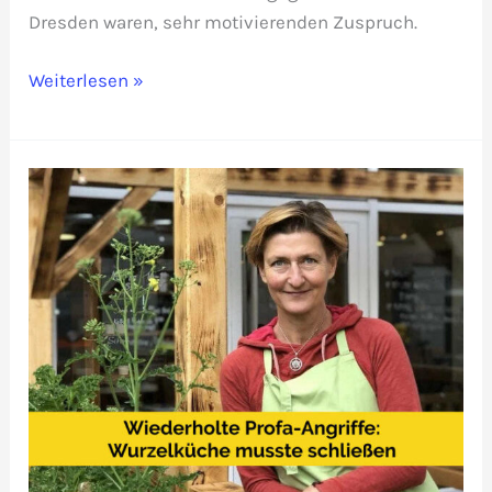
Dresden waren, sehr motivierenden Zuspruch.
Leserbrief
Weiterlesen »
zum
Profa-
Angriff
letzten
Sonntag