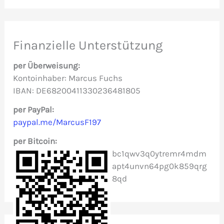
c
h
e
Finanzielle Unterstützung
n
per Überweisung:
n
Kontoinhaber: Marcus Fuchs
IBAN: DE68200411330236481805
a
c
per PayPal:
paypal.me/MarcusF197
h
per Bitcoin:
:
bc1qwv3q0ytremr4mdm
apt4unvn64pg0k859qrg
8qd