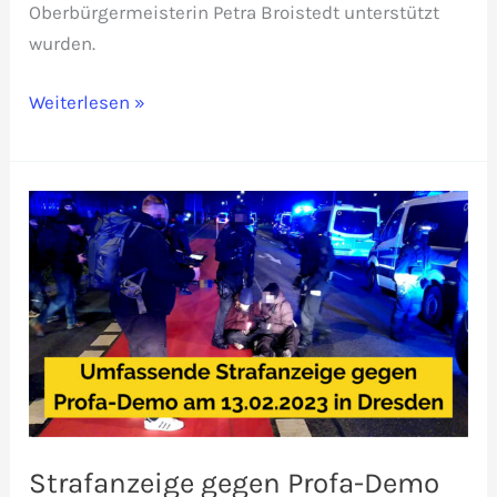
Oberbürgermeisterin Petra Broistedt unterstützt
wurden.
Offener
Weiterlesen »
Brief
an
OB
Göttingen
bzgl.
gewalttätiger
Gegenproteste
am
16.09.2023
Strafanzeige gegen Profa-Demo