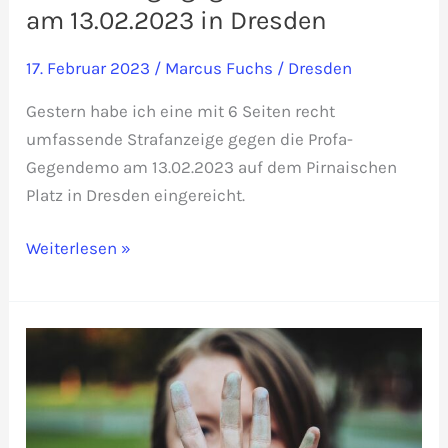
am 13.02.2023 in Dresden
17. Februar 2023
/
Marcus Fuchs
/
Dresden
Gestern habe ich eine mit 6 Seiten recht
umfassende Strafanzeige gegen die Profa-
Gegendemo am 13.02.2023 auf dem Pirnaischen
Platz in Dresden eingereicht.
Strafanzeige
Weiterlesen »
gegen
Profa-
Demo
am
13.02.2023
in
Dresden