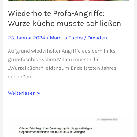
Wiederholte Profa-Angriffe:
Wurzelküche musste schließen
23. Januar 2024
/
Marcus Fuchs
/
Dresden
Aufgrund wiederholter Angriffe aus dem links-
grün-faschistischen Milieu musste die
„Wurzelküche“ leider zum Ende letzten Jahres
schließen.
Wiederholte
Weiterlesen »
Profa-
Angriffe:
Wurzelküche
musste
schließen