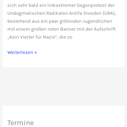
sich sehr bald ein linkextremer Gegenprotest der
Undogmatischen Radikalen Antifa Dresden (URA),
bestehend aus ein paar grölenden Jugendlichen
mit einem großen roten Banner mit der Aufschrift
„Kein Viertel für Nazis“, die so
Demo
Weiterlesen »
der
verfassungsfeindlichen
URA
auf
Gelände
der
Christliche
Schule
Termine
Zschachwitz