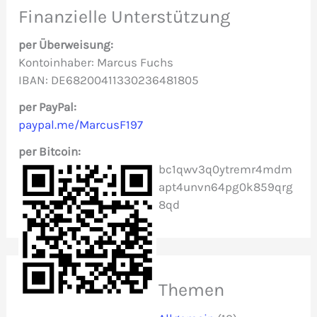
e
Finanzielle Unterstützung
n
per Überweisung:
n
Kontoinhaber: Marcus Fuchs
IBAN: DE68200411330236481805
a
c
per PayPal:
paypal.me/MarcusF197
h
per Bitcoin:
:
bc1qwv3q0ytremr4mdm
apt4unvn64pg0k859qrg
8qd
Themen