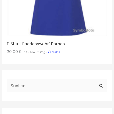
T-Shirt "Friedenswehr" Damen
20,00
€
inkl. MwSt.
zzgl.
Versand
S
u
c
h