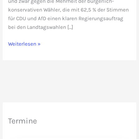
und zwar gegen die Mehrheit der bürgerlich-
konservativen Wähler, die mit 62,5 % der Stimmen
für CDU und AfD einen klaren Regierungsauftrag
bei den Landtagswahlen […]
Minderheits-
Weiterlesen »
Kretschmer:
Brandmauer
um
jeden
Preis
Termine