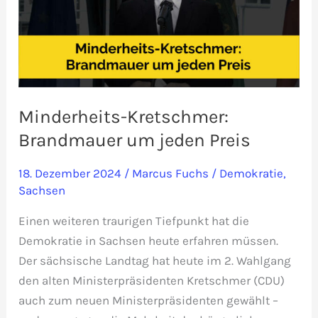
Minderheits-Kretschmer:
Brandmauer um jeden Preis
18. Dezember 2024
/
Marcus Fuchs
/
Demokratie
,
Sachsen
Einen weiteren traurigen Tiefpunkt hat die
Demokratie in Sachsen heute erfahren müssen.
Der sächsische Landtag hat heute im 2. Wahlgang
den alten Ministerpräsidenten Kretschmer (CDU)
auch zum neuen Ministerpräsidenten gewählt –