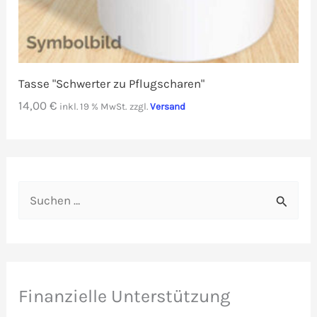
Tasse "Schwerter zu Pflugscharen"
14,00
€
inkl. 19 % MwSt.
zzgl.
Versand
S
u
c
h
e
Finanzielle Unterstützung
n