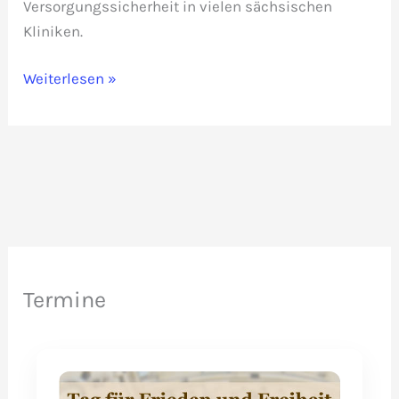
Versorgungssicherheit in vielen sächsischen
Kliniken.
Versorgungssicherheit
Weiterlesen »
in
Gefahr:
Akuter
Personalmangel
und
Materialknappheit
in
Kliniken
Termine