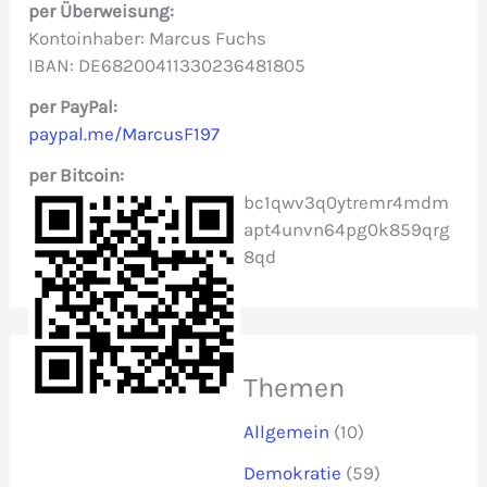
per Überweisung:
n
Kontoinhaber: Marcus Fuchs
IBAN: DE68200411330236481805
a
c
per PayPal:
paypal.me/MarcusF197
h
per Bitcoin:
:
bc1qwv3q0ytremr4mdm
apt4unvn64pg0k859qrg
8qd
Themen
Allgemein
(10)
Demokratie
(59)